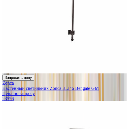
Запросить цену
Zonca
Настенный светильник Zonca 31346 Bengale GM
Цена по запросу
23556