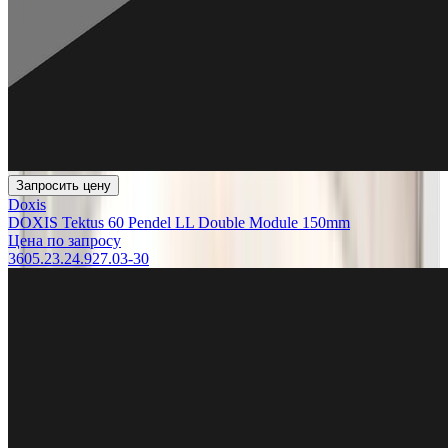
Запросить цену
Doxis
DOXIS Tektus 60 Pendel LL Double Module 150mm
Цена по запросу
3605.23.24.927.03-30