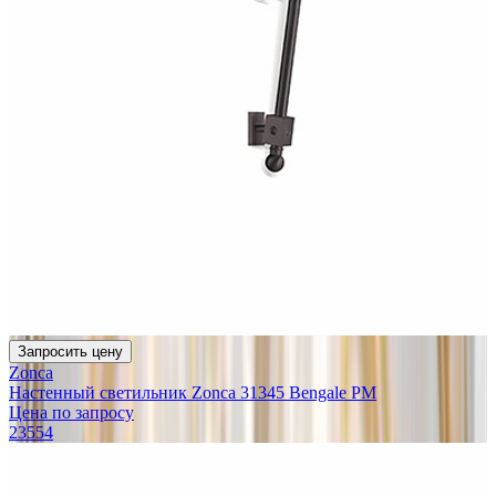
Запросить цену
Zonca
Настенный светильник Zonca 31345 Bengale PM
Цена по запросу
23554