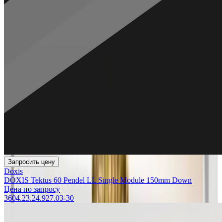
Запросить цену
Doxis
DOXIS Tektus 60 Pendel LL Single Module 150mm Down
Цена по запросу
3604.23.24.927.03-30