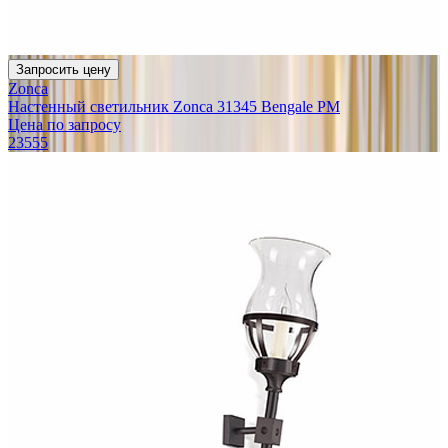
Запросить цену
Zonca
Настенный светильник Zonca 31345 Bengale PM
Цена по запросу
23555