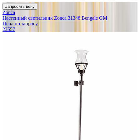
Запросить цену
Zonca
Настенный светильник Zonca 31346 Bengale GM
Цена по запросу
23557