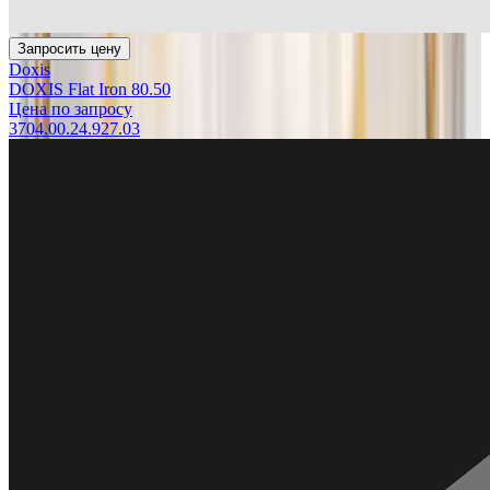
Запросить цену
Doxis
DOXIS Flat Iron 80.50
Цена по запросу
3704.00.24.927.03