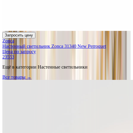
Запросить цену
Zonca
Настенный светильник Zonca 31340 New Perroquet
Цена по запросу
23553
Ещё в категории
Настенные светильники
Все товары →