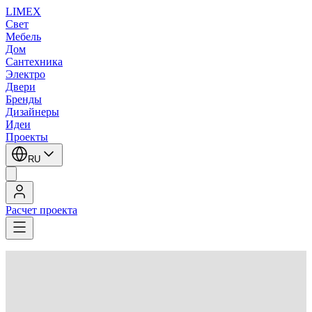
LIMEX
Свет
Мебель
Дом
Сантехника
Электро
Двери
Бренды
Дизайнеры
Идеи
Проекты
RU
Расчет проекта
LIMEX
/
Zonca
/
Настенные светильники
Zonca