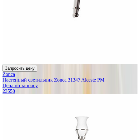
Запросить цену
Zonca
Настенный светильник Zonca 31347 Alceste PM
Цена по запросу
23558