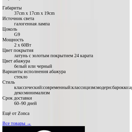
Габариты
37cm х 17cm х 19cm
Источник света
галогенная лампа
Цоколь
G9
Мощность
2 х 60Вт
Цвет покрытия
латунь с золотым покрытием 24 карата
Цвет абажура
белый или черный
Варианты исполнения абажура
стекло
Стиль
классический:современный:классицизм:модерн:барокко:а
деко:минимализм
Срок доставки
60–90 дней
Ещё от
Zonca
Все товары →