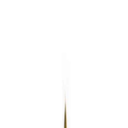
Все изделия бренда →
Настенный светильник
Zonca 31136
Арт.
:
2622
Коллекция
:
3113
Поставка
:
60–90 дней
Настенные
светильники
Ссылка