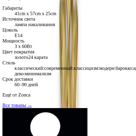
Габариты
41cm х 57cm х 25cm
Источник света
лампа накаливания
Цоколь
Е14
Мощность
3 х 60Вт
Цвет покрытия
золото24 карата
Стиль
классический:современный:классицизм:модерн:барокко:а
деко:минимализм
Срок доставки
60–90 дней
Ещё от
Zonca
Все товары →