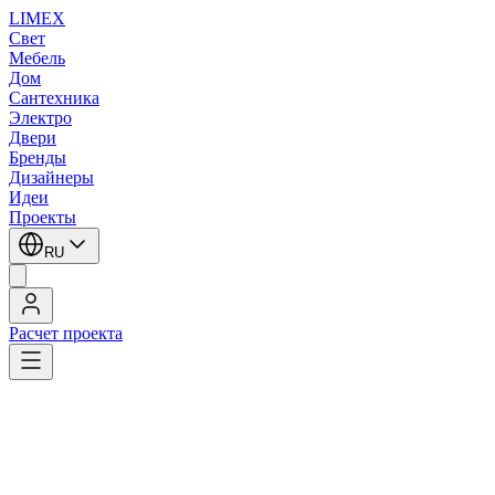
LIMEX
Свет
Мебель
Дом
Сантехника
Электро
Двери
Бренды
Дизайнеры
Идеи
Проекты
RU
Расчет проекта
LIMEX
/
Zonca
/
Настенные светильники
Zonca