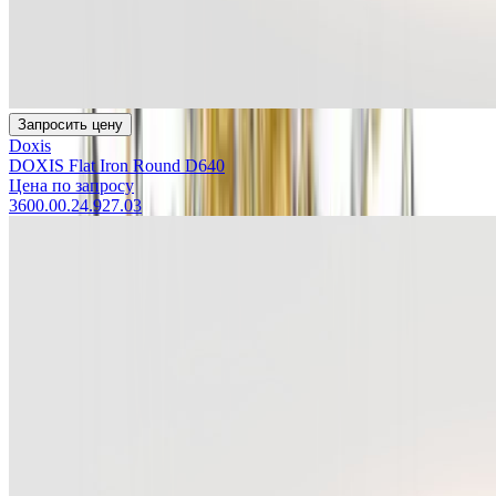
Запросить цену
Doxis
DOXIS Flat Iron Round D640
Цена по запросу
3600.00.24.927.03