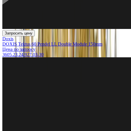
Запросить цену
Doxis
DOXIS Tektus 60 Pendel LL Double Module 150mm
Цена по запросу
3605.23.24.927.03-30