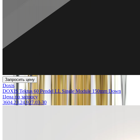
Запросить цену
Doxis
DOXIS Tektus 60 Pendel LL Single Module 150mm Down
Цена по запросу
3604.23.24.927.03-30