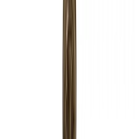
Все изделия бренда →
Подвесной светильник Zonca
31140
Арт.
:
2832
Коллекция
:
3114
Поставка
:
60–90 дней
Подвесные
светильники
Ссылка