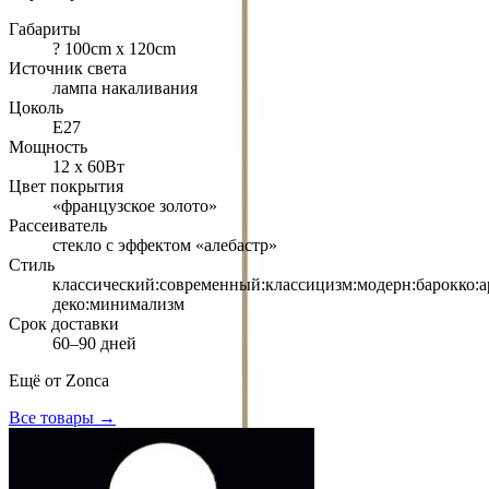
Габариты
? 100cm х 120cm
Источник света
лампа накаливания
Цоколь
Е27
Мощность
12 х 60Вт
Цвет покрытия
«французское золото»
Рассеиватель
стекло с эффектом «алебастр»
Стиль
классический:современный:классицизм:модерн:барокко:а
деко:минимализм
Срок доставки
60–90 дней
Ещё от
Zonca
Все товары →