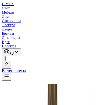
LIMEX
Свет
Мебель
Дом
Сантехника
Электро
Двери
Бренды
Дизайнеры
Идеи
Проекты
RU
Расчет проекта
LIMEX
/
Zonca
/
Подвесные светильники
Zonca