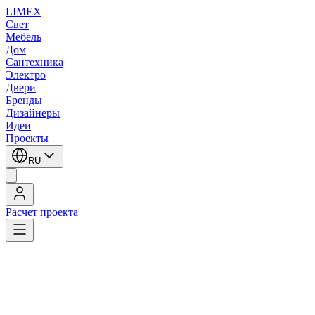
LIMEX
Свет
Мебель
Дом
Сантехника
Электро
Двери
Бренды
Дизайнеры
Идеи
Проекты
RU
Расчет проекта
LIMEX
/
Zonca
/
Настольные лампы
Zonca