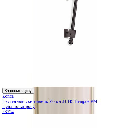
Запросить цену
Zonca
Настенный светильник Zonca 31345 Bengale PM
Цена по запросу
23554