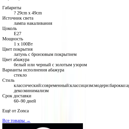
Габариты
? 29cm х 49cm
Источник света
лампа накаливания
Цоколь
Е27
Мощность
1 х 100Вт
Цвет покрытия
латунь с бронзовым покрытием
Цвет абажура
белый или черный с золотым узором
Варианты исполнения абажура
стекло
Стиль
классический:современный:классицизм:модерн:барокко:а
деко:минимализм
Срок доставки
60–90 дней
Ещё от
Zonca
Все товары →