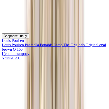
Запросить цену
Louis Poulsen
Louis Poulsen Panthella Portable Lamp The Originals Original opal
brown Ø 160
Цена по запросу
5744613415