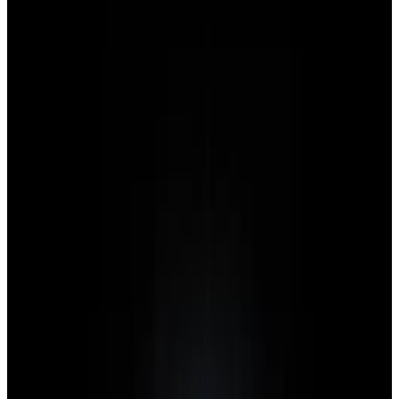
Telegram
Консультация и подбор
Подскажем по совместимости, отделкам, срокам поставки и
подберем вариант под интерьер или проект.
Запросить информацию о цене