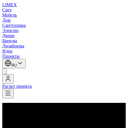
LIMEX
Свет
Мебель
Дом
Сантехника
Электро
Двери
Бренды
Дизайнеры
Идеи
Проекты
RU
Расчет проекта
LIMEX
/
Leucos (Alt Lucialternative)
/
Потолочные светильники
/
Потолочные светильники