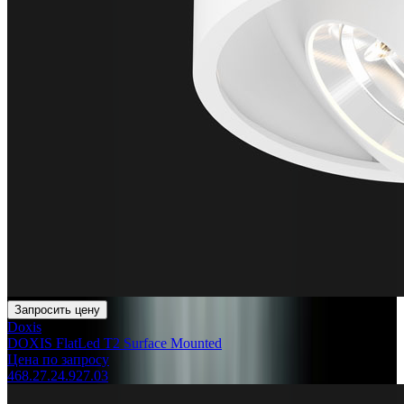
Запросить цену
Doxis
DOXIS FlatLed T2 Surface Mounted
Цена по запросу
468.27.24.927.03