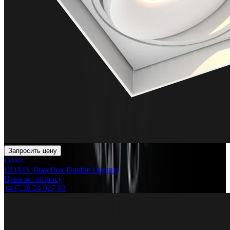
Запросить цену
Doxis
DOXIS Titan Box Double Organic
Цена по запросу
1407.28.24.927.03