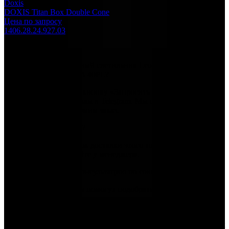
Doxis
DOXIS Titan Box Double Cone
Цена по запросу
1406.28.24.927.03
Частые вопросы
Как заказать Потолочный светильник Leucos (Alt
Lucialternative) ZAHRA 40PL?
Оставьте заявку через кнопку «Запросить информацию о
цене» или напишите нам в Telegram. Мы подтвердим наличие,
уточним сроки и оформим заказ.
Какие сроки доставки?
Ориентировочный срок доставки этого товара: 60–90 дней.
Точные сроки уточняйте у менеджера.
Можно ли получить консультацию по совместимости?
Да, наши специалисты помогут подобрать совместимые
изделия, подскажут по отделкам и вариантам для вашего
интерьера. Напишите нам в Telegram или Max.
Leucos (Alt Lucialternative)
Потолочный светильник Leucos (Alt