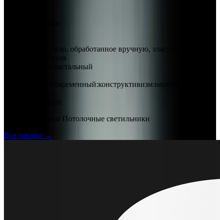
Арт.: 2478
·
Добавлено: 04.09.2017
Характеристики
Рассеиватель
дутое стекло, обработанное вручную, эластичная ткань
Цвет рассеивателя
белый, кристальный
Стиль
хай-тек:современный:конструктивизм:необарокко
Срок доставки
60–90 дней
Ещё в категории
Потолочные светильники
Все товары →