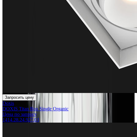
Запросить цену
Doxis
DOXIS Titan Box Single Organic
Цена по запросу
1414.28.24.927.03