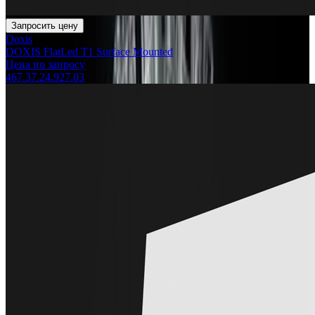
Запросить цену
Doxis
DOXIS FlatLed T1 Surface Mounted
Цена по запросу
467.37.24.927.03