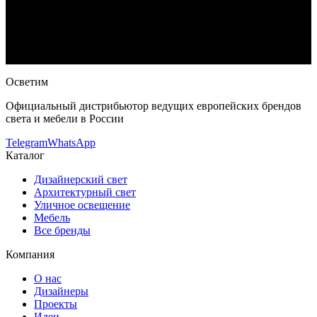
Lucialternative) ZAHRA 40PL
— купить в интернет-магазине
OSVETIM с доставкой по России.
Каталог потолочные
светильники с фото, характеристиками и актуальными
ценами.
Оригинальная продукция Leucos (Alt Lucialternative).
Консультация и подбор: Telegram, Max.
Осветим
Официальный дистрибьютор ведущих европейских брендов
света и мебели в России
Telegram
WhatsApp
Каталог
Дизайнерский свет
Архитектурный свет
Уличное освещение
Мебель
Все бренды
Компания
О нас
Дизайнеры
Проекты
Идеи