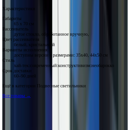
Характеристики
Габариты
65 х 70 см
Рассеиватель
дутое стекло, обработанное вручную,
Цвет рассеивателя
белый, кристальный
Варианты исполнения
доступны версии с размерами: 35х40, 44х50 см
Стиль
хай-тек:современный:конструктивизм:необарокко
Срок доставки
60–90 дней
Ещё в категории
Подвесные светильники
Все товары →