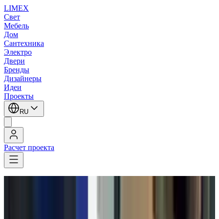
LIMEX
Свет
Мебель
Дом
Сантехника
Электро
Двери
Бренды
Дизайнеры
Идеи
Проекты
RU
Расчет проекта
LIMEX
/
Leucos (Alt Lucialternative)
/
Подвесные светильники
Leucos (Alt Lucialternative)