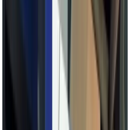
Все изделия бренда →
Подвесной светильник Leucos
(Alt Lucialternative) ZAHRA
70S
Арт.
:
2479
Коллекция
:
ZAHRA
Поставка
:
60–90
дней
Подвесные светильники
Ссылка