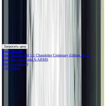
Запросить цену
Louis Poulsen
Louis Poulsen PH 1/1 Chandelier Centenary Edition Aged
brass/dusty terracotta 6-ARMS
Цена по запросу
5741115851