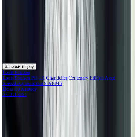
Запросить цену
Louis Poulsen
Louis Poulsen PH 1/1 Chandelier Centenary Edition Aged
brass/dusty terracotta 9-ARMS
Цена по запросу
5741115864