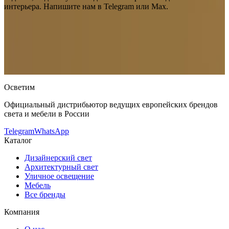
интерьера. Напишите нам в Telegram или Max.
Leucos (Alt Lucialternative)
Настенный светильник Leucos (Alt
Lucialternative) Albida parete
— купить в интернет-магазине
OSVETIM с доставкой по России.
Каталог настенные
светильники с фото, характеристиками и актуальными
ценами.
Оригинальная продукция Leucos (Alt Lucialternative).
Консультация и подбор: Telegram, Max.
Осветим
Официальный дистрибьютор ведущих европейских брендов
света и мебели в России
Telegram
WhatsApp
Каталог
Дизайнерский свет
Архитектурный свет
Уличное освещение
Мебель
Все бренды
Компания