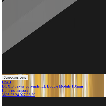
Запросить цену
Doxis
DOXIS Tektus 60 Pendel LL Double Module 150mm
Цена по запросу
3605.23.24.927.03-30