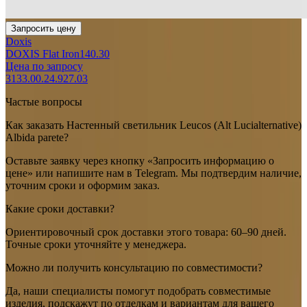
Запросить цену
Doxis
DOXIS Flat Iron140.30
Цена по запросу
3133.00.24.927.03
Частые вопросы
Как заказать Настенный светильник Leucos (Alt Lucialternative)
Albida parete?
Оставьте заявку через кнопку «Запросить информацию о
цене» или напишите нам в Telegram. Мы подтвердим наличие,
уточним сроки и оформим заказ.
Какие сроки доставки?
Ориентировочный срок доставки этого товара: 60–90 дней.
Точные сроки уточняйте у менеджера.
Можно ли получить консультацию по совместимости?
Да, наши специалисты помогут подобрать совместимые
изделия, подскажут по отделкам и вариантам для вашего