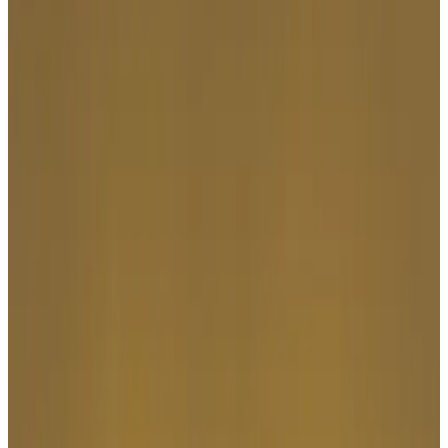
Все изделия бренда →
Настенный светильник
Leucos (Alt Lucialternative)
Albida parete
Арт.
:
1951
Коллекция
:
Albida
Поставка
:
60–90 дней
Настенные
светильники
Ссылка