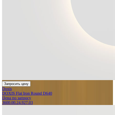
Запросить цену
Doxis
DOXIS Flat Iron Round D640
Цена по запросу
3600.00.24.927.03