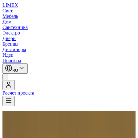
LIMEX
Свет
Мебель
Дом
Сантехника
Электро
Двери
Бренды
Дизайнеры
Идеи
Проекты
RU
Расчет проекта
LIMEX
/
Leucos (Alt Lucialternative)
/
Настенные светильники
Leucos (Alt Lucialternative)