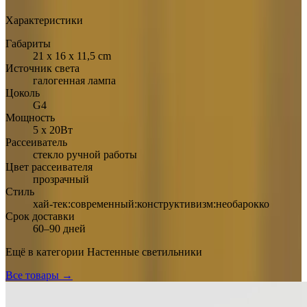
Характеристики
Габариты
21 x 16 x 11,5 cm
Источник света
галогенная лампа
Цоколь
G4
Мощность
5 х 20Вт
Рассеиватель
стекло ручной работы
Цвет рассеивателя
прозрачный
Стиль
хай-тек:современный:конструктивизм:необарокко
Срок доставки
60–90 дней
Ещё в категории
Настенные светильники
Все товары →