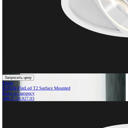
Запросить цену
Doxis
DOXIS FlatLed T2 Surface Mounted
Цена по запросу
468.27.24.927.03