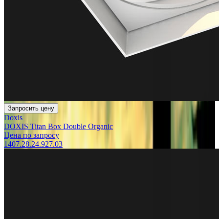
Запросить цену
Doxis
DOXIS Titan Box Double Organic
Цена по запросу
1407.28.24.927.03