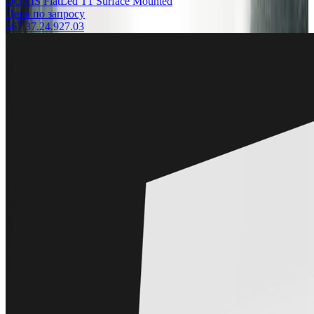
DOXIS FlatLed T1 Surface Mounted
Цена по запросу
467.37.24.927.03