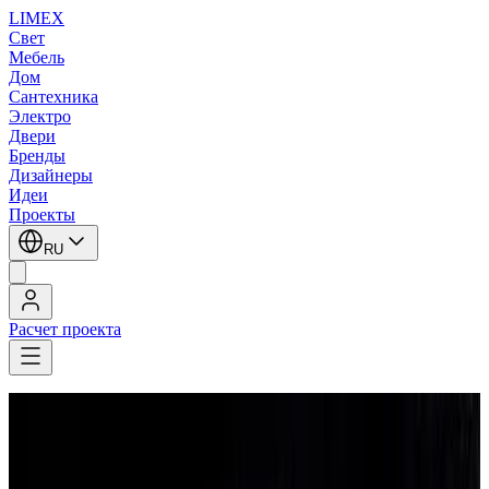
LIMEX
Свет
Мебель
Дом
Сантехника
Электро
Двери
Бренды
Дизайнеры
Идеи
Проекты
RU
Расчет проекта
LIMEX
/
Leucos (Alt Lucialternative)
/
Потолочные светильники
/
Потолочные светильники