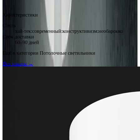
Арт.: 2233
·
Добавлено: 04.09.2017
Характеристики
Стиль
хай-тек:современный:конструктивизм:необарокко
Срок доставки
60–90 дней
Ещё в категории
Потолочные светильники
Все товары →