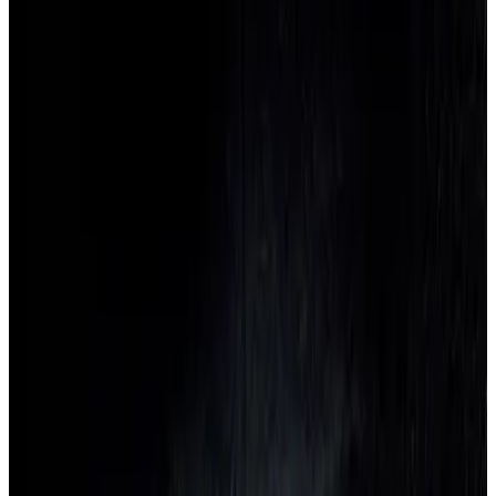
Leucos (Alt Lucialternative)
Все изделия бренда →
Потолочный светильник
Leucos (Alt Lucialternative)
Atlantic PL
Арт.
:
2233
Коллекция
:
Atlantic
Поставка
:
60–90
дней
Потолочные светильники
Ссылка