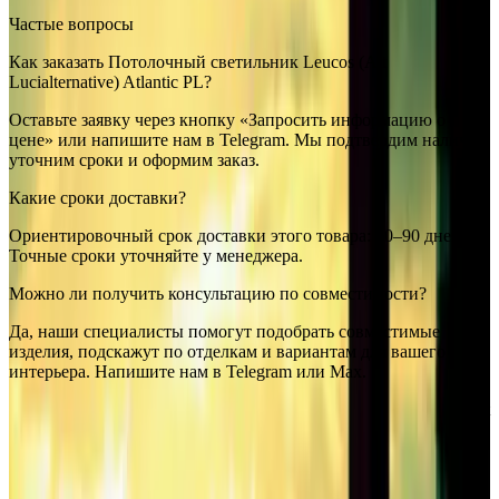
Частые вопросы
Как заказать Потолочный светильник Leucos (Alt
Lucialternative) Atlantic PL?
Оставьте заявку через кнопку «Запросить информацию о
цене» или напишите нам в Telegram. Мы подтвердим наличие,
уточним сроки и оформим заказ.
Какие сроки доставки?
Ориентировочный срок доставки этого товара: 60–90 дней.
Точные сроки уточняйте у менеджера.
Можно ли получить консультацию по совместимости?
Да, наши специалисты помогут подобрать совместимые
изделия, подскажут по отделкам и вариантам для вашего
интерьера. Напишите нам в Telegram или Max.
Leucos (Alt Lucialternative)
Потолочный светильник Leucos (Alt
Lucialternative) Atlantic PL
— купить в интернет-магазине
OSVETIM с доставкой по России.
Каталог потолочные
светильники с фото, характеристиками и актуальными
ценами.
Оригинальная продукция Leucos (Alt Lucialternative).