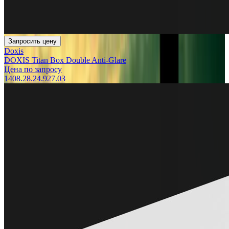
Запросить цену
Doxis
DOXIS Titan Box Double Anti-Glare
Цена по запросу
1408.28.24.927.03