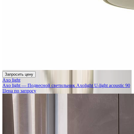
Запросить цену
Axo light
Axo light — Подвесной светильник Axolight U-light acoustic 90
Цена по запросу