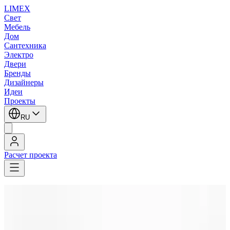
LIMEX
Свет
Мебель
Дом
Сантехника
Электро
Двери
Бренды
Дизайнеры
Идеи
Проекты
RU
Расчет проекта
LIMEX
/
Бра
1
/
3