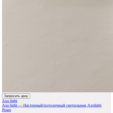
Запросить цену
Axo light
Axo light — Настенный/потолочный светильник Axolight
Poses