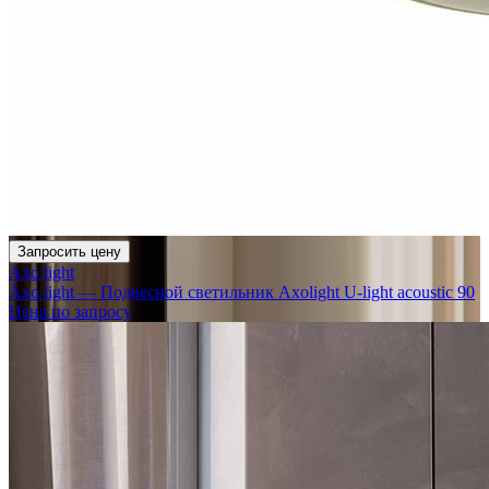
Запросить цену
Axo light
Axo light — Подвесной светильник Axolight U-light acoustic 90
Цена по запросу