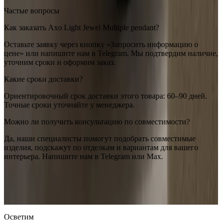
Частые вопросы
Как заказать Axo Light Jewel Multiple pendant?
Оставьте заявку через кнопку «Запросить информацию о
цене» или напишите нам в Telegram. Мы подтвердим наличие,
уточним сроки и оформим заказ.
Какие сроки доставки?
Ориентировочный срок доставки этого товара: 60–90 дней.
Точные сроки уточняйте у менеджера.
Можно ли получить консультацию по совместимости?
Да, наши специалисты помогут подобрать совместимые
изделия, подскажут по отделкам и вариантам для вашего
интерьера. Напишите нам в Telegram или Max.
Axo light
Axo Light Jewel Multiple pendant
— купить в
интернет-магазине OSVETIM с доставкой по России.
Оригинальная продукция Axo light.
Консультация и подбор:
Telegram, Max.
Осветим