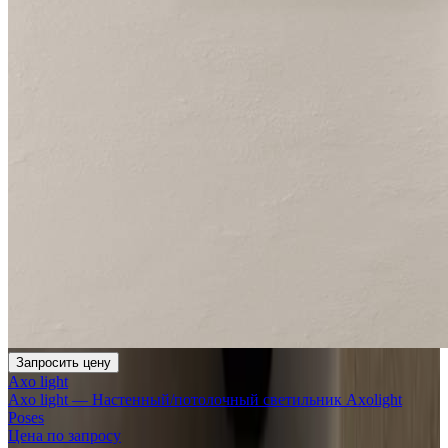
Запросить цену
Axo light
Axo light — Настенный/потолочный светильник Axolight
Poses
Цена по запросу