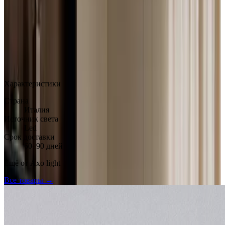
MAX
Арт.: SPJMXX
·
Добавлено: 17.03.2026
Характеристики
Страна
Италия
Источник света
Led
Срок доставки
60–90 дней
Ещё от
Axo light
Все товары →