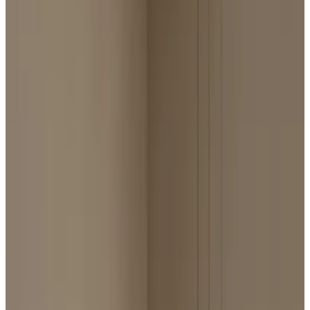
Все изделия бренда →
Axo Light Jewel Multiple
pendant
Jewel воплощает идеальный баланс минималистичного
дизайна и высокопроизводительного освещения. Сочетая
элегантность с визуальным комфортом, он создает освещение,
одновременно улучшая любое пространство. Изготовленный с
точностью и инновационностью, он бесшовно объединяет
традицию и современность. Доступный в виде одиночного
подвеса или в многоламповых группах, Jewel предлагает
универсальные решения для любого помещения.
Арт.
:
SPJMXX
Коллекция
:
Jewel
Поставка
:
60–90 дней
Ссылка