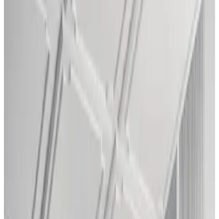
Все изделия бренда →
Axo Light Lik Wall
Lik отличается мягким, утонченным дизайном, где скрытый
свет мягко рассеивается, создавая гармоничные отражения на
стене. Его элегантная форма сочетает простоту с передовыми
технологиями, максимизируя световой эффект для создания
теплой, обволакивающей атмосферы. Сочетая изящество с
инновациями, Lik добавляет сдержанный, но изысканный
штрих в любое пространство.
Арт.
:
APLIKXXX
Коллекция
:
LIK
Поставка
:
60–90 дней
Ссылка