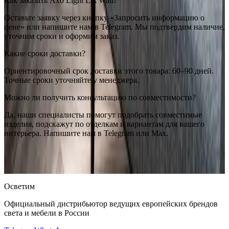
Как заказать Axo Light Lik Wall?
Оставьте заявку через кнопку «Запросить информацию о
цене» или напишите нам в Telegram. Мы подтвердим наличие,
уточним сроки и оформим заказ.
Какие сроки доставки?
Ориентировочный срок доставки этого товара: 60–90 дней.
Точные сроки уточняйте у менеджера.
Можно ли получить консультацию по совместимости?
Да, наши специалисты помогут подобрать совместимые
изделия, подскажут по отделкам и вариантам для вашего
интерьера. Напишите нам в Telegram или Max.
Axo light
Axo Light Lik Wall
— купить в интернет-магазине
OSVETIM с доставкой по России.
Оригинальная продукция
Axo light.
Консультация и подбор: Telegram, Max.
Осветим
Официальный дистрибьютор ведущих европейских брендов
света и мебели в России