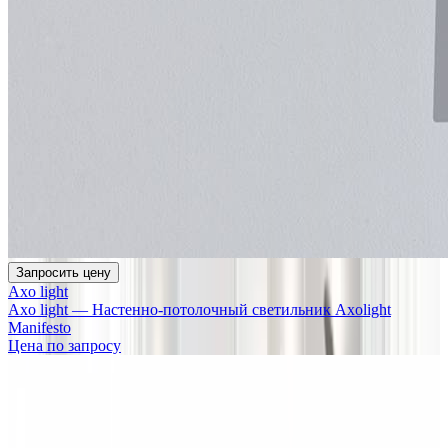
Запросить цену
Axo light
Axo light — Настенно-потолочный светильник Axolight
Manifesto
Цена по запросу