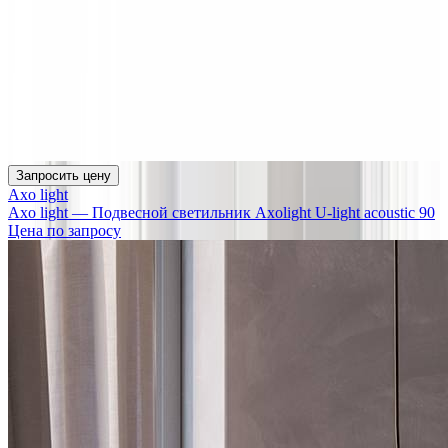
Запросить цену
Axo light
Axo light — Подвесной светильник Axolight U-light acoustic 90
Цена по запросу