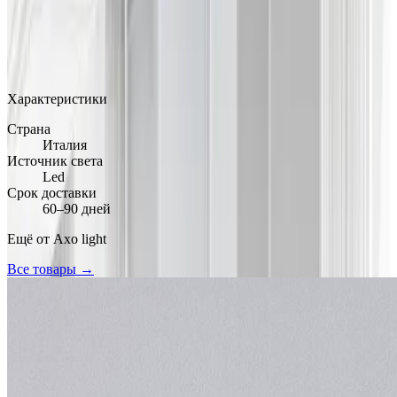
MAX
Арт.: APLIKXXX
·
Добавлено: 17.03.2026
Характеристики
Страна
Италия
Источник света
Led
Срок доставки
60–90 дней
Ещё от
Axo light
Все товары →