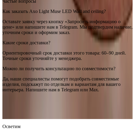
Частые вопросы
Как заказать Axo Light Muse LED Wall and ceiling?
Оставьте заявку через кнопку «Запросить информацию о
цене» или напишите нам в Telegram. Мы подтвердим наличие,
уточним сроки и оформим заказ.
Какие сроки доставки?
Ориентировочный срок доставки этого товара: 60–90 дней.
Точные сроки уточняйте у менеджера.
Можно ли получить консультацию по совместимости?
Да, наши специалисты помогут подобрать совместимые
изделия, подскажут по отделкам и вариантам для вашего
интерьера. Напишите нам в Telegram или Max.
Axo light
Axo Light Muse LED Wall and ceiling
— купить в
интернет-магазине OSVETIM с доставкой по России.
Оригинальная продукция Axo light.
Консультация и подбор:
Telegram, Max.
Осветим