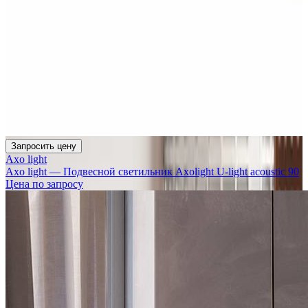
Запросить цену
Axo light
Axo light — Подвесной светильник Axolight U-light acoustic 90
Цена по запросу