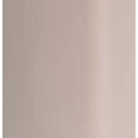
Все изделия бренда →
Axo Light Muse LED Wall and
ceiling
Некоторые дизайнерские светильники выходят за рамки
времени, оставаясь такими же красивыми и современными
сегодня, как и в момент их создания. Muse является одним из
них – архитектурным элементом, который украшает стены и
потолки. Его металлическая конструкция, напоминающая
лепестки цветка, обернута в эластичную, сменяемую ткань,
сочетая в себе элегантность и универсальность.
Арт.
:
PLMUS
Коллекция
:
Muse
Поставка
:
60–90 дней
Ссылка