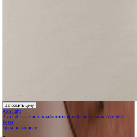
Запросить цену
Axo light
Axo light — Настенный/потолочный светильник Axolight
Poses
Цена по запросу