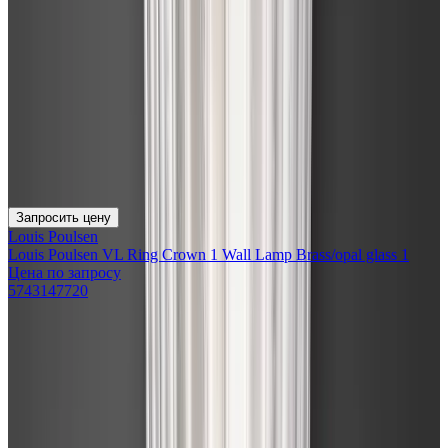
Запросить цену
Louis Poulsen
Louis Poulsen VL Ring Crown 1 Wall Lamp Brass/opal glass 1
Цена по запросу
5743147720