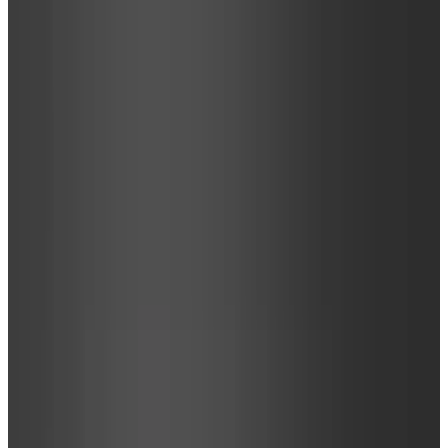
1
/
4
Italamp
Все изделия бренда →
Бра Italamp 27/APM
Арт.
:
27/APM
Поставка
:
60–90 дней
Бра
Ссылка