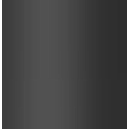
Telegram
Консультация и подбор
Подскажем по совместимости, отделкам, срокам поставки и
подберем вариант под интерьер или проект.
Запросить информацию о цене