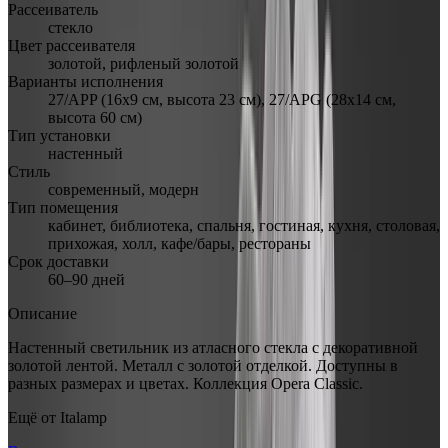
Рассеиватель
стекло
Цвет рассеивателя
золотой, рифленый золотой
Варианты исполнения
27/APP (16х9 см, высота 23 см), 27/APG (28х14 см,
высота 60 см)
Тип установки
настенный
Стиль
современный, модерн
Тип помещения
кабинет, библиотека, спальня, гостиная, кухня, столовая,
прихожая, холл, кафе/бары, рестораны
Срок доставки
60–90 дней
Описание
Настенный светильник из атласного стекла с декоративной
золотой лентой. Металл с золотой отделкой. Доступны в
разных размерах и цветах. Коллекция Opera Classic.
Ещё от
Italamp