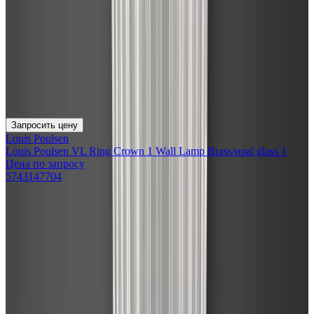
Запросить цену
Louis Poulsen
Louis Poulsen VL Ring Crown 1 Wall Lamp Brass/opal glass 1
Цена по запросу
5743147704