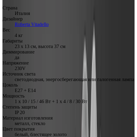
Страна
Италия
Дизайнер
Roberta Vitadello
Вес
4 кг
Габариты
23 х 13 см, высота 37 см
Диммирование
да
Напряжение
230V
Источник света
светодиодная, энергосберегающая или галогенная лампа
Цоколь
Е27 + Е14
Мощность
1 х 10 / 15 / 46 Вт + 1 х 4 / 8 / 30 Вт
Степень защиты
IP 20
Материал изготовления
металл, стекло
Цвет покрытия
белый, блестящее золото