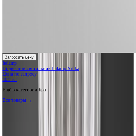
Запросить цену
Italamp
Подвесной светильник Italamp Artika
Цена по запросу
4041/C
Ещё в категории
Бра
Все товары →