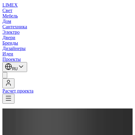
LIMEX
Свет
Мебель
Дом
Сантехника
Электро
Двери
Бренды
Дизайнеры
Идеи
Проекты
RU
Расчет проекта
LIMEX
/
Italamp
/
Roberta Vitadello
/
Бра