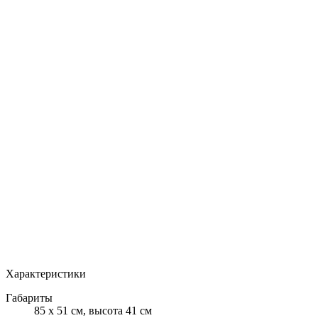
MAX
Арт.: 23546
·
Добавлено: 04.09.2017
Характеристики
Габариты
85 х 51 см, высота 41 см