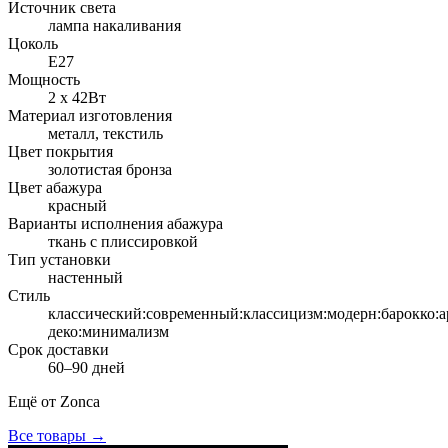
Источник света
лампа накаливания
Цоколь
Е27
Мощность
2 х 42Вт
Материал изготовления
металл, текстиль
Цвет покрытия
золотистая бронза
Цвет абажура
красный
Варианты исполнения абажура
ткань с плиссировкой
Тип установки
настенный
Стиль
классический:современный:классицизм:модерн:барокко:а
деко:минимализм
Срок доставки
60–90 дней
Ещё от
Zonca
Все товары →