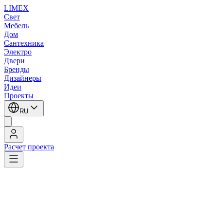
LIMEX
Свет
Мебель
Дом
Сантехника
Электро
Двери
Бренды
Дизайнеры
Идеи
Проекты
RU
Расчет проекта
LIMEX
/
Zonca
/
Бра
Zonca