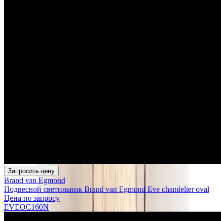
Запросить цену
Brand van Egmond
Подвесной светильник Brand van Egmond Eve chandelier oval
Цена по запросу
EVEOC160N