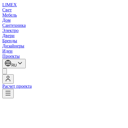
LIMEX
Свет
Мебель
Дом
Сантехника
Электро
Двери
Бренды
Дизайнеры
Идеи
Проекты
RU
Расчет проекта
LIMEX
/
Brand van Egmond
/
Дизайнерский свет
Brand van Egmond