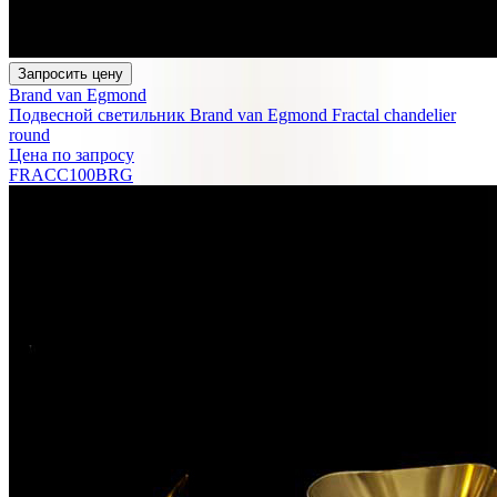
Запросить цену
Brand van Egmond
Подвесной светильник Brand van Egmond Fractal chandelier
round
Цена по запросу
FRACC100BRG