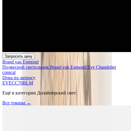
Запросить цену
Brand van Egmond
Подвесной светильник Brand van Egmond Eve Chandelier
conical
Цена по запросу
EVECC70BLM
Ещё в категории
Дизайнерский свет
Все товары →