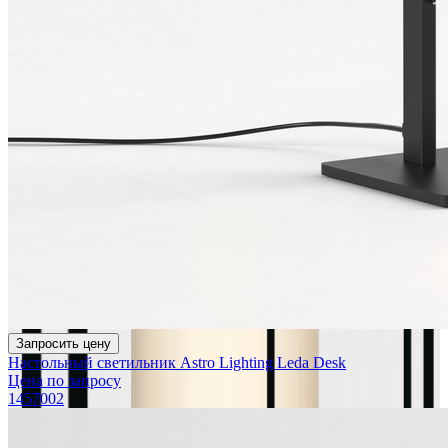
Запросить цену
Настольный светильник Astro Lighting Leda Desk
Цена по запросу
1457002