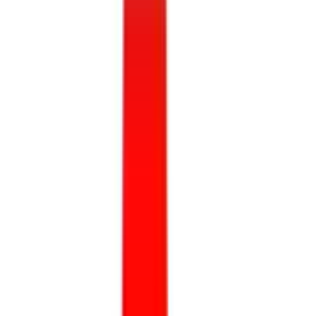
220-240V
24V
220/240 V
500 mA
220V - 240V
12 Вольт
12
V
12V
220/240
220В
230V
24 V
Светопоток
560 lm
1060 lm
730 lm
1710 lm
416 Лм
1000 lm
2 x 197 lm
2 x 200
lm
210lm
3332lm
4 x 197 lm
4 x 200 lm
4 x 260 lm
430 lm
460 Lm
600
lm
600lm
687 lm
698 lm
7600 lm
78lm
8 x 197 lm
8 x 200 lm
80lm
850
lm
900 lm
900lm
1040 lm
1050 Lm
117lm
Степень защиты