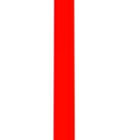
IP20
IP 20
IP44
IP 23
IP 65
IP43
IP44
IP65
IP54
IP66/IP67
Цоколь
LED
GX5.3
GX 5.3
G53 / QR-111
G53
G8.5
GY6.35
G 53
TL5-
C
G9
GU4 /
GU5.3
E27
GX24q
GX24q-3
2G11
GX5.3 QR-CBC 51
или LED QR-CBC 51 GX5.3
led
2G10
QR-CBC 51 GX5.3
QR-
CBC51
T5
T5 FH G5
G12
G-9
Модификация