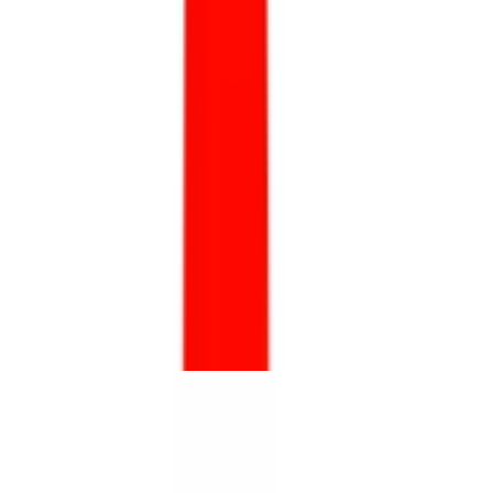
10°, 24°, 38°, 60°
8°, 24°, 45°
10°
11°
23° SPOT
11° Spot
13°
SPOT
34° FLOOD
26° FLOOD
22° Medium
23° Medium
102°
24°,
31°, 48°
33°
36°
43°
53°, 55°, 56°
57°
73°
89°
115°
10°, 30°
10° Spot, 23°
Medium, 33º Flood
10° Spot, 23° Medium, 33° Flood