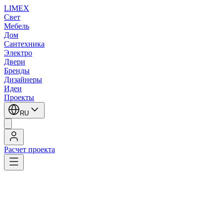
LIMEX
Свет
Мебель
Дом
Сантехника
Электро
Двери
Бренды
Дизайнеры
Идеи
Проекты
RU
Расчет проекта
Главная
/
Бренды
/
Flos Architectural
Flos Architectural
Flos Architectural