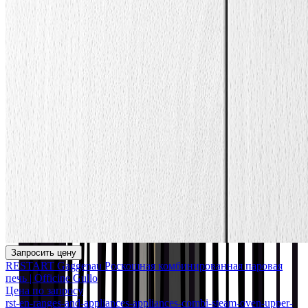
Запросить цену
RESTART Gaggenau Роскошная комбинированная паровая
печь | Officine Gullo
Цена по запросу
rst-en-ranges-and-appliances-appliances-combi-steam-oven-upper-