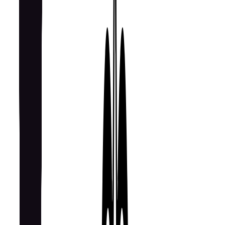
♨️
Паровые и комбинированные решения
⚙️
Профессиональная
линия
✨
Роскошная кухня
Похожие бренды
Близкие по характеру
342
товаров
150
товаров
3046
товаров
40
товаров
Работаете над проектом
с
RESTART
?
Если вы комплектуете проект, работаете с интерьером для
клиента или хотите обсудить прямые условия по RESTART,
мы подгот
…
Обсудить проект
→
restart.it
Каталог бренда