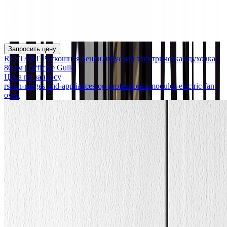
Запросить цену
RESTART Роскошная вентилируемая электрическая духовка
80 см | Officine Gullo
Цена по запросу
rst-en-ranges-and-appliances-og-professional-modules-electric-fan-
oven