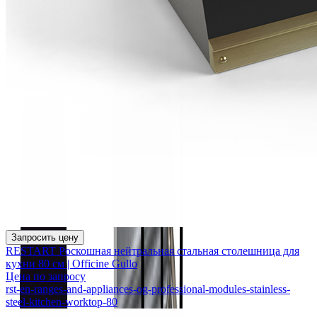
Запросить цену
RESTART Роскошная нейтральная стальная столешница для
кухни 80 см | Officine Gullo
Цена по запросу
rst-en-ranges-and-appliances-og-professional-modules-stainless-
steel-kitchen-worktop-80