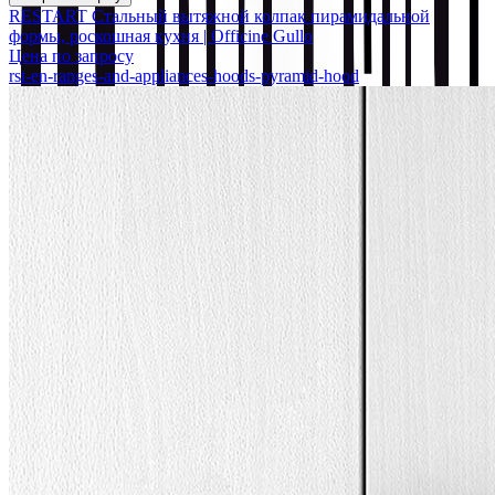
RESTART Стальный вытяжной колпак пирамидальной
формы, роскошная кухня | Officine Gullo
Цена по запросу
rst-en-ranges-and-appliances-hoods-pyramid-hood