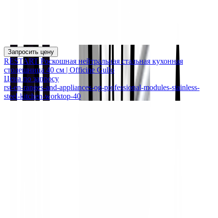
Запросить цену
RESTART Роскошная нейтральная стальная кухонная
столешница 40 см | Officine Gullo
Цена по запросу
rst-en-ranges-and-appliances-og-professional-modules-stainless-
steel-kitchen-worktop-40