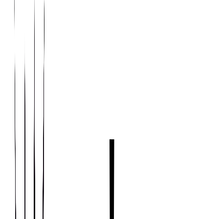
RESTART — линейка кухонных аксессуаров и
профессиональной техники в эстетике премиальной кухни от
итальянской мастерской Officine Gullo: от профессиональных
станций до сочетания с встраиваемой техникой. В разделе
«Дом → Бытовая техника» — быстрый вход в каталог и
подбор под проект.
Страна
Италия
Характер
Премиальная кухня
История бренда
История RESTART
Линейка RESTART развивается вокруг языка «кухни как
рабочего пространства»: аксессуары, механизмы и решения,
которые читаются как часть архитектуры кухни, а не
случайный набор предметов. В ассортименте — сценарии,
близкие к ресторанной логике, и позиции, рассчитанные на
долгую эксплуатацию в проекте.
RESTART — часть вселенной Officine Gullo
(Флоренция): кухня как ремесленная и инженерная
среда, а не только интерьерный декор.
ДНК бренда