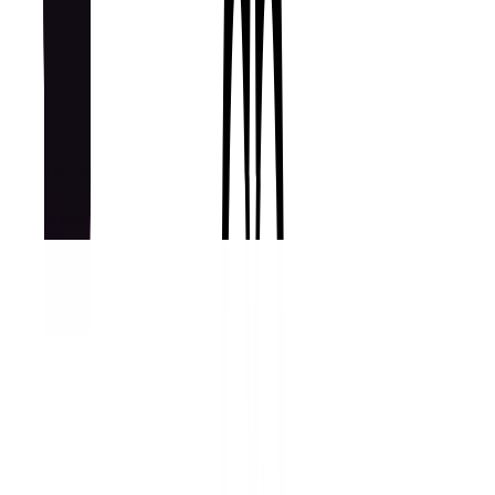
Паровые и комбинированные решения
8
товаров
Показывать:
24
/
48
/
96
Сортировать по:
Все товары
8
♨️
Паровые и комбинированные решения
⚙️
Профессиональная линия
✨
Роскошная кухня