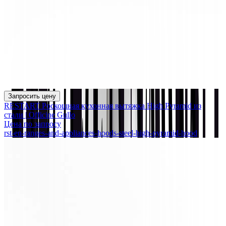
Запросить цену
RESTART Роскошная кухонная вытяжка High Pyramid из
стали | Officine Gullo
Цена по запросу
rst-en-ranges-and-appliances-hoods-steel-high-pyramid-hood