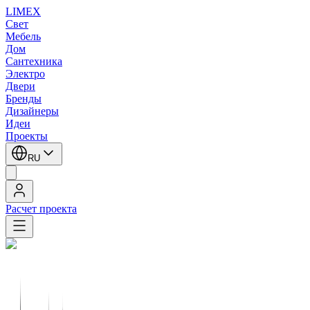
LIMEX
Свет
Мебель
Дом
Сантехника
Электро
Двери
Бренды
Дизайнеры
Идеи
Проекты
RU
Расчет проекта
Главная
/
Бренды
/
RESTART
RESTART
RESTART