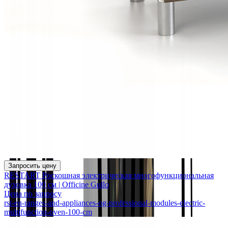
Запросить цену
RESTART Роскошная электрическая многофункциональная
духовка 100 см | Officine Gullo
Цена по запросу
rst-en-ranges-and-appliances-og-professional-modules-electric-
multifunction-oven-100-cm