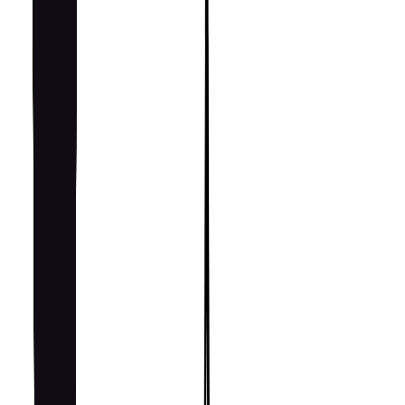
Применение
Кухня под ключ
Избранное
Знаковые модели
RESTART Стальный вытяжной колпак пирамид…
СТАЛЬНЫЙ
→
RESTART Gaggenau Роскошная комбинированн…
GAGGENAU
→
RESTART Профессиональная электрическая ф…
ПРОФЕССИОНАЛЬНАЯ
→
Навигация по каталогу
Категории