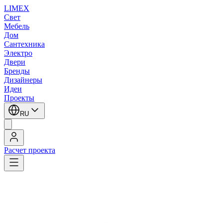
LIMEX
Свет
Мебель
Дом
Сантехника
Электро
Двери
Бренды
Дизайнеры
Идеи
Проекты
RU
Расчет проекта
LIMEX
/
Lival
/
Встраиваемые в потолок светильники
1
/
2