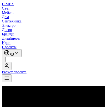
LIMEX
Свет
Мебель
Дом
Сантехника
Электро
Двери
Бренды
Дизайнеры
Идеи
Проекты
RU
Расчет проекта
LIMEX
/
Brokis
/
Настольные лампы