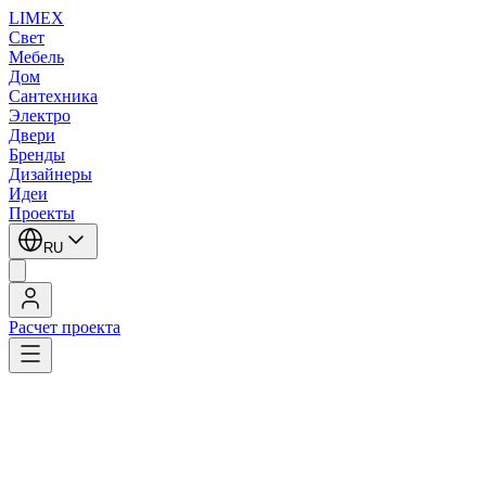
LIMEX
Свет
Мебель
Дом
Сантехника
Электро
Двери
Бренды
Дизайнеры
Идеи
Проекты
RU
Расчет проекта
LIMEX
/
Fabbian
/
Потолочные светильники
/
Потолочные светильники