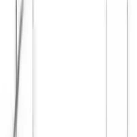
 Class Glass D64A0302
ветильники