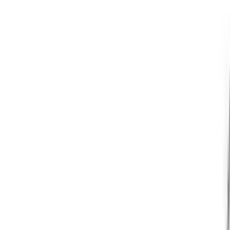
Telegram
Консультация и подбор
Подскажем по совместимости, отделкам, срокам поставки и под
Запросить информацию о цене