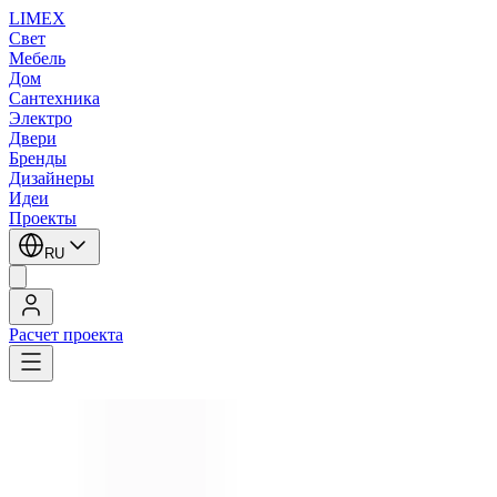
LIMEX
Свет
Мебель
Дом
Сантехника
Электро
Двери
Бренды
Дизайнеры
Идеи
Проекты
RU
Расчет проекта
LIMEX
/
Brand van Egmond
/
Дизайнерский свет
1
/
3