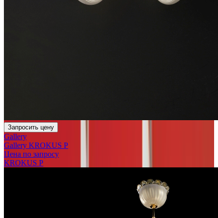
Запросить цену
Gallery
Gallery KROKUS P
Цена по запросу
KROKUS P