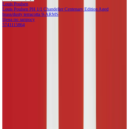
Louis Poulsen
Louis Poulsen PH 1/1 Chandelier Centenary Edition Aged
brass/dusty terracotta 9-ARMS
Цена по запросу
5741115864