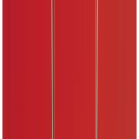
Все изделия бренда →
Подвесной светильник
Gallery CONTESSINA S3
Арт.
:
2493
Коллекция
:
Contessina
Поставка
:
60–90
дней
Подвесные светильники
Ссылка