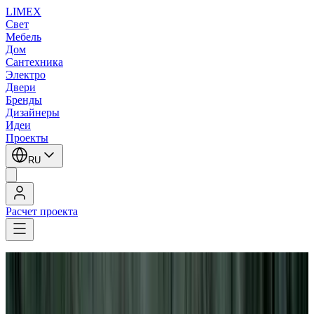
LIMEX
Свет
Мебель
Дом
Сантехника
Электро
Двери
Бренды
Дизайнеры
Идеи
Проекты
RU
Расчет проекта
LIMEX
/
Leucos (Alt Lucialternative)
/
Бра
Leucos (Alt Lucialternative)