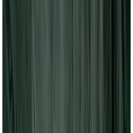
Все изделия бренда →
Потолочный светильник
Leucos (Alt Lucialternative)
Cubi 11
Арт.
:
Cubi 11
Коллекция
:
Cubi
Поставка
:
60–90 дней
Бра
Ссылка