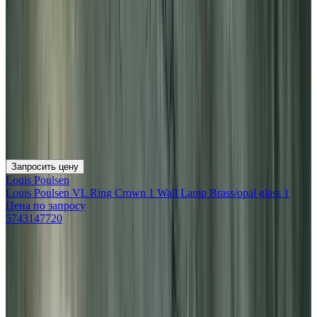
Запросить цену
Louis Poulsen
Louis Poulsen VL Ring Crown 1 Wall Lamp Brass/opal glass 1
Цена по запросу
5743147720