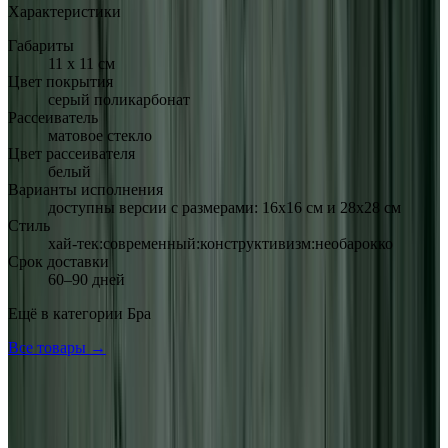
Характеристики
Габариты
11 х 11 см
Цвет покрытия
серый поликарбонат
Рассеиватель
матовое стекло
Цвет рассеивателя
белый
Варианты исполнения
доступны версии с размерами: 16х16 см и 28х28 см
Стиль
хай-тек:современный:конструктивизм:необарокко
Срок доставки
60–90 дней
Ещё в категории
Бра
Все товары →