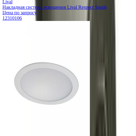
Lival
Накладная система освещения Lival Respect Single
Цена по запросу
12310106