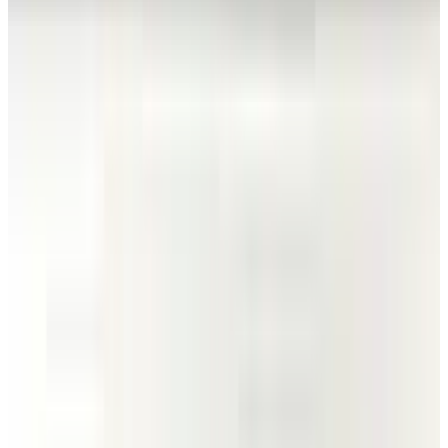
Все изделия бренда →
Трековый
металлогалогенный
светильник Lival CYLI-CON
E
Арт.
:
2289
Коллекция
:
Cyli-Con
Поставка
:
60–90 дней
Трековые
металлогалогенные светильники
Ссылка