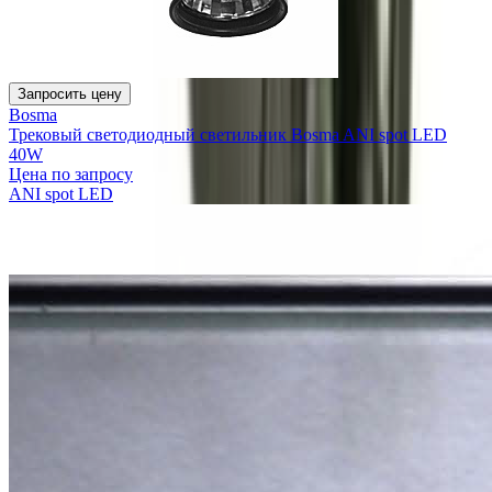
Запросить цену
Bosma
Трековый светодиодный светильник Bosma ANI spot LED
40W
Цена по запросу
ANI spot LED