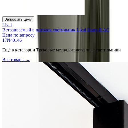
Запросить цену
Lival
Встраиваемый в потолок светильник Lival Hony-R AC
Цена по запросу
17N40146
Ещё в категории
Трековые металлогалогенные светильники
Все товары →