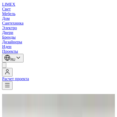
LIMEX
Свет
Мебель
Дом
Сантехника
Электро
Двери
Бренды
Дизайнеры
Идеи
Проекты
RU
Расчет проекта
LIMEX
/
Lival
/
Трековые металлогалогенные светильники
Lival