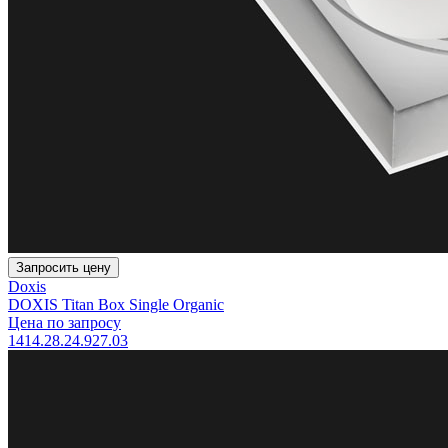
Запросить цену
Doxis
DOXIS Titan Box Single Organic
Цена по запросу
1414.28.24.927.03