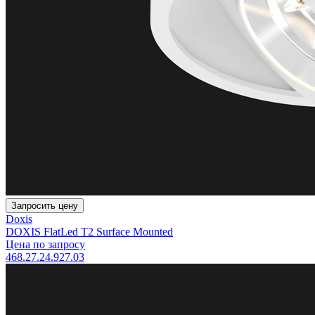
Запросить цену
Doxis
DOXIS FlatLed T2 Surface Mounted
Цена по запросу
468.27.24.927.03