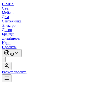
LIMEX
Свет
Мебель
Дом
Сантехника
Электро
Двери
Бренды
Дизайнеры
Идеи
Проекты
RU
Расчет проекта
LIMEX
/
Fabbian
/
Потолочные светильники
/
Потолочные светильники