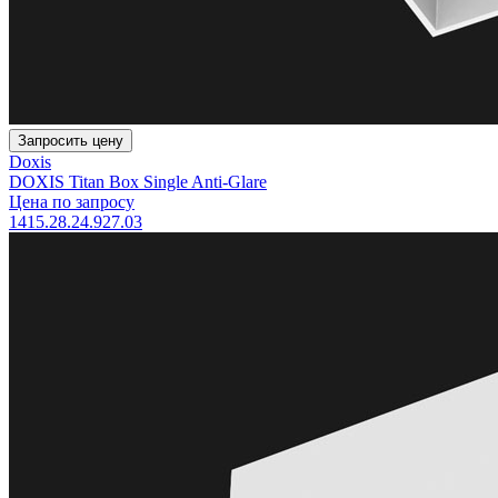
Запросить цену
Doxis
DOXIS Titan Box Single Anti-Glare
Цена по запросу
1415.28.24.927.03