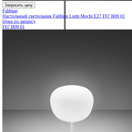
Запросить цену
Fabbian
Настольный светильник Fabbian Lumi Mochi E27 F07 B09 01
Цена по запросу
F07 B09 01