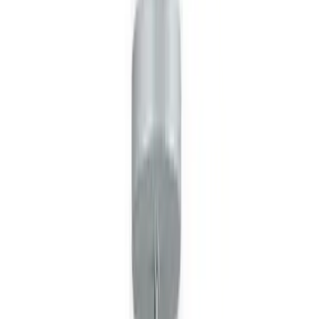
Fabbian
Все изделия бренда →
Подвесной светильник
Fabbian Star D37A0327
Арт.
:
1881
Коллекция
:
Star
Поставка
:
60–90 дней
Потолочные
светильники
Ссылка