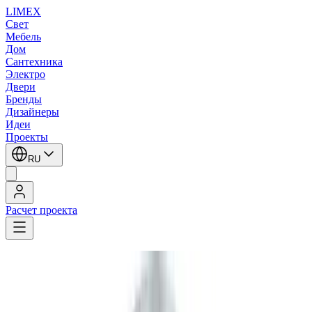
LIMEX
Свет
Мебель
Дом
Сантехника
Электро
Двери
Бренды
Дизайнеры
Идеи
Проекты
RU
Расчет проекта
LIMEX
/
Fabbian
/
Потолочные светильники
/
Потолочные светильники