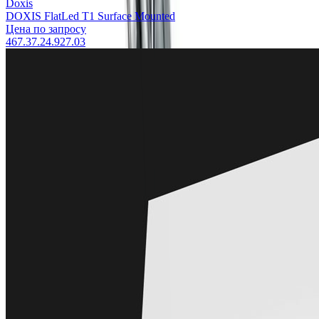
Doxis
DOXIS FlatLed T1 Surface Mounted
Цена по запросу
467.37.24.927.03