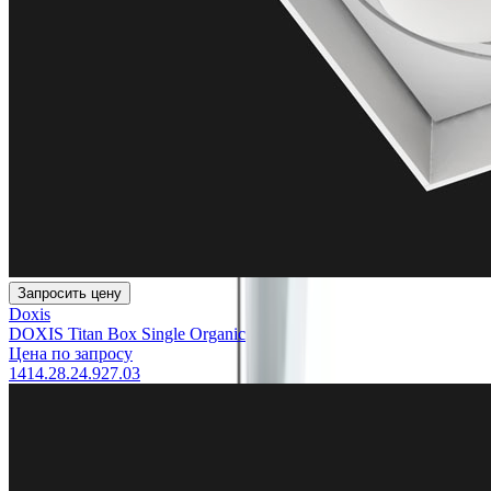
Запросить цену
Doxis
DOXIS Titan Box Single Organic
Цена по запросу
1414.28.24.927.03