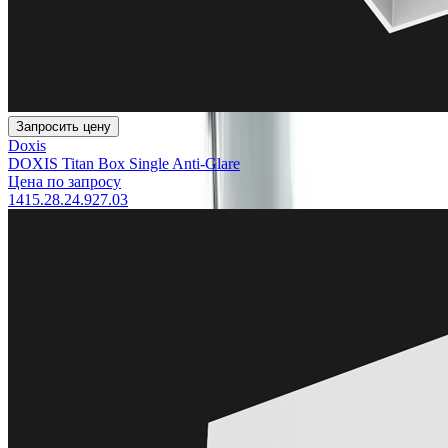
Запросить цену
Doxis
DOXIS Titan Box Single Anti-Glare
Цена по запросу
1415.28.24.927.03