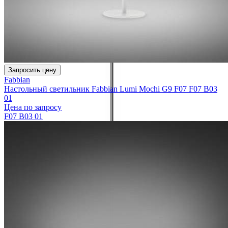
Запросить цену
Fabbian
Настольный светильник Fabbian Lumi Mochi G9 F07 F07 B03
01
Цена по запросу
F07 B03 01