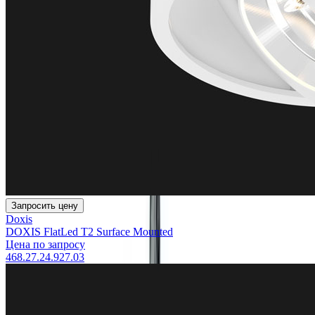
Запросить цену
Doxis
DOXIS FlatLed T2 Surface Mounted
Цена по запросу
468.27.24.927.03