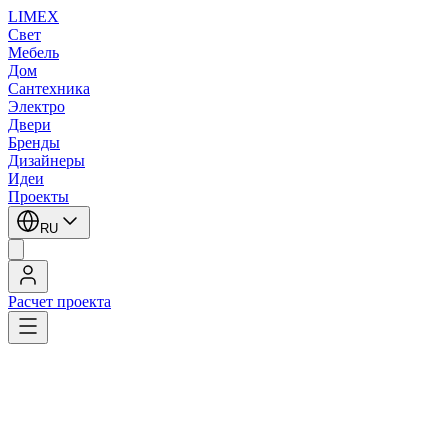
LIMEX
Свет
Мебель
Дом
Сантехника
Электро
Двери
Бренды
Дизайнеры
Идеи
Проекты
RU
Расчет проекта
LIMEX
/
Fabbian
/
Потолочные светильники
/
Потолочные светильники