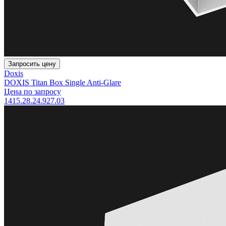
Запросить цену
Doxis
DOXIS Titan Box Single Anti-Glare
Цена по запросу
1415.28.24.927.03