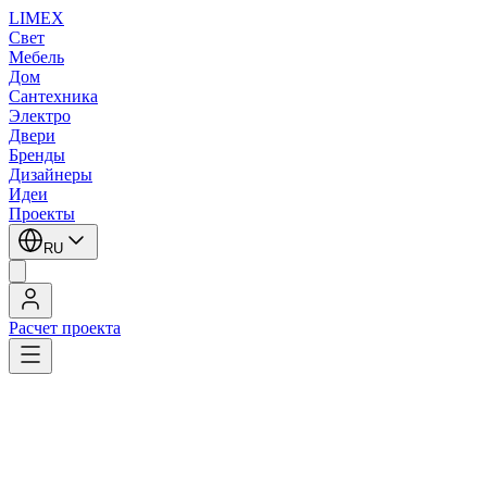
LIMEX
Свет
Мебель
Дом
Сантехника
Электро
Двери
Бренды
Дизайнеры
Идеи
Проекты
RU
Расчет проекта
LIMEX
/
Fabbian
/
Потолочные светильники
/
Потолочные светильники