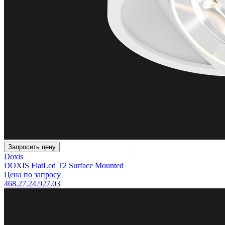
Запросить цену
Doxis
DOXIS FlatLed T2 Surface Mounted
Цена по запросу
468.27.24.927.03