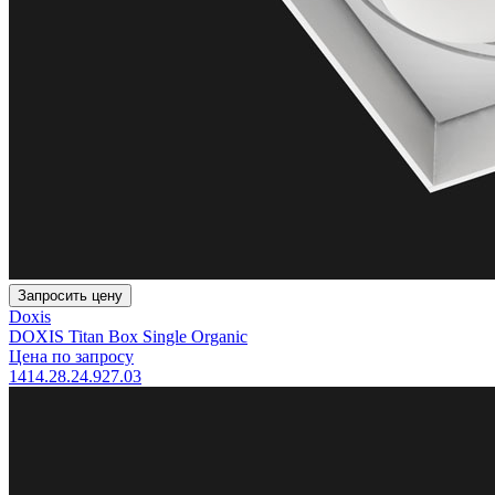
Запросить цену
Doxis
DOXIS Titan Box Single Organic
Цена по запросу
1414.28.24.927.03