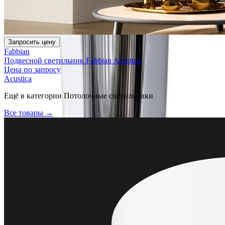
Запросить цену
Fabbian
Подвесной светильник Fabbian Acustica
Цена по запросу
Acustica
Ещё в категории
Потолочные светильники
Все товары →