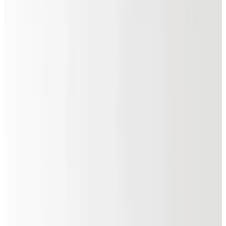
Telegram
Консультация и подбор
Подскажем по совместимости, отделкам, срокам поставки и
подберем вариант под интерьер или проект.
Запросить информацию о цене