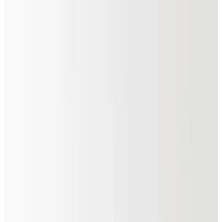
Все изделия бренда →
Delta Light LED LINE
Внутренний трековый светильник сетевого напряжения,
монтируемый на трек сетевого напряжения Артикулы
семейства: 29311 9300, 29311 9305.
Арт.
:
DL-67622BAC
Поставка
:
60–90 дней
Ссылка