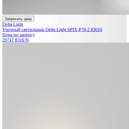
Запросить цену
Delta Light
Уличный светильник Delta Light SPIX P70-2 83010
Цена по запросу
29717 8310 N