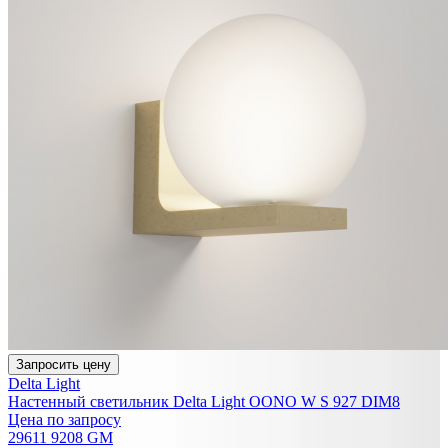
Запросить цену
Delta Light
Настенный светильник Delta Light OONO W S 927 DIM8
Цена по запросу
29611 9208 GM