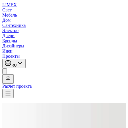
LIMEX
Свет
Мебель
Дом
Сантехника
Электро
Двери
Бренды
Дизайнеры
Идеи
Проекты
RU
Расчет проекта
LIMEX
/
Трековые светильники
1
/
5