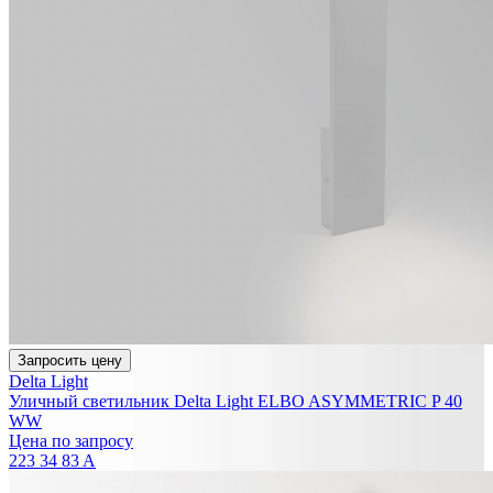
Запросить цену
Delta Light
Уличный светильник Delta Light ELBO ASYMMETRIC P 40
WW
Цена по запросу
223 34 83 A