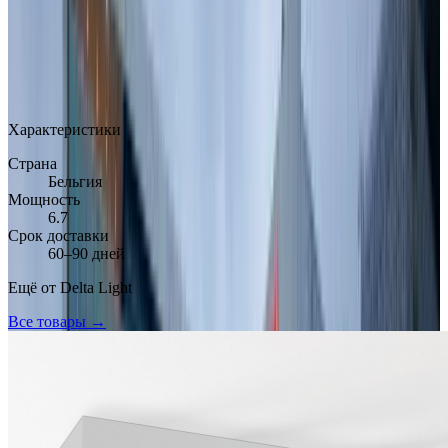
MAX
Арт.: DL-6CA4827C
·
Добавлено: 29.03.2026
Характеристики
Страна
Бельгия
Мощность
6.7
Срок доставки
60–90 дней
Ещё от
Delta Light
Все товары →