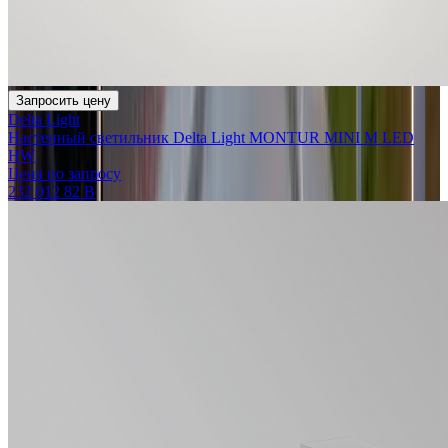
Запросить цену
Delta Light
Настенный светильник Delta Light MONTUR MINI M LED
HW
Цена по запросу
232 012 82 B