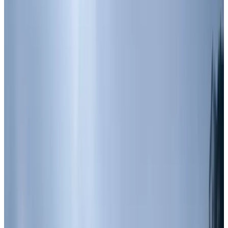
Все изделия бренда →
Delta Light MONOPOL
Monopol — это боллард, имеющий форму стройной балки,
возвышающейся от земли. Минималистичный дизайн,
простая функциональность — светильник создаёт очень
сфокусированный поток света через узкое отверстие спереди.
Доступен в 2 размерах, 2 цветах и идеален для создания игры
света на дорожках или подъездах. Монтаж на наружной
поверхности пола Артикулы семейства: 223 16 811 920, 223 16
811 930, 223 17 811 920, 223 17 811 930.
Арт.
:
DL-6CA4827C
Поставка
:
60–90 дней
Ссылка