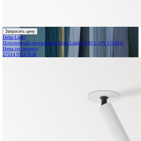
Запросить цену
Delta Light
Потолочный светильник Delta Light UHO L ON 3 93030
Цена по запросу
27214 9320 B-B