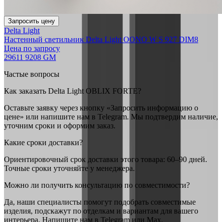
Запросить цену
Delta Light
Настенный светильник Delta Light OONO W S 927 DIM8
Цена по запросу
29611 9208 GM
Частые вопросы
Как заказать Delta Light OBLIX FORTE?
Оставьте заявку через кнопку «Запросить информацию о
цене» или напишите нам в Telegram. Мы подтвердим наличие,
уточним сроки и оформим заказ.
Какие сроки доставки?
Ориентировочный срок доставки этого товара: 60–90 дней.
Точные сроки уточняйте у менеджера.
Можно ли получить консультацию по совместимости?
Да, наши специалисты помогут подобрать совместимые
изделия, подскажут по отделкам и вариантам для вашего
интерьера. Напишите нам в Telegram или Max.