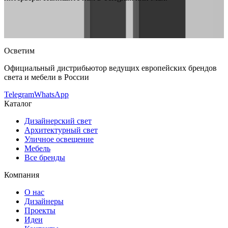
Delta Light
Delta Light OBLIX FORTE
— купить в интернет-
магазине OSVETIM с доставкой по России.
Оригинальная
продукция Delta Light.
Консультация и подбор: Telegram, Max.
Осветим
Официальный дистрибьютор ведущих европейских брендов
света и мебели в России
Telegram
WhatsApp
Каталог
Дизайнерский свет
Архитектурный свет
Уличное освещение
Мебель
Все бренды
Компания
О нас
Дизайнеры
Проекты
Идеи