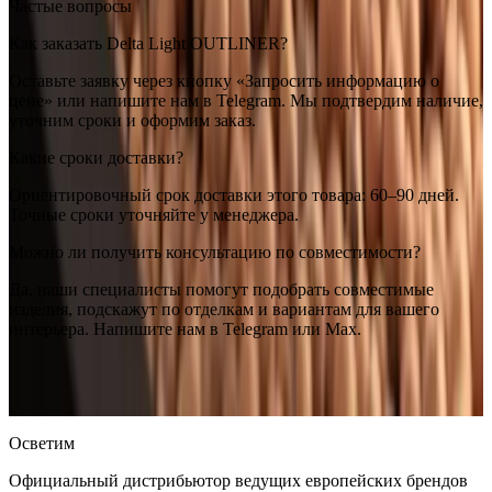
Частые вопросы
Как заказать Delta Light OUTLINER?
Оставьте заявку через кнопку «Запросить информацию о
цене» или напишите нам в Telegram. Мы подтвердим наличие,
уточним сроки и оформим заказ.
Какие сроки доставки?
Ориентировочный срок доставки этого товара: 60–90 дней.
Точные сроки уточняйте у менеджера.
Можно ли получить консультацию по совместимости?
Да, наши специалисты помогут подобрать совместимые
изделия, подскажут по отделкам и вариантам для вашего
интерьера. Напишите нам в Telegram или Max.
Delta Light
Delta Light OUTLINER
— купить в интернет-
магазине OSVETIM с доставкой по России.
Оригинальная
продукция Delta Light.
Консультация и подбор: Telegram, Max.
Осветим
Официальный дистрибьютор ведущих европейских брендов