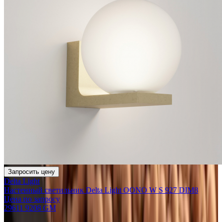
Запросить цену
Delta Light
Настенный светильник Delta Light OONO W S 927 DIM8
Цена по запросу
29611 9208 GM