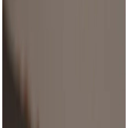
Telegram
Консультация и подбор
Подскажем по совместимости, отделкам, срокам поставки и
подберем вариант под интерьер или проект.
Запросить информацию о цене