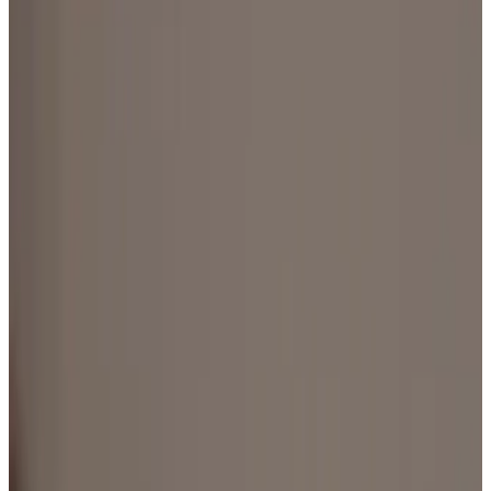
Все изделия бренда →
Delta Light OUTLINER
Уличный светильник для поверхностного монтажа на полу
Артикулы семейства: 27800 0000, 27810 9200, 27810 9300.
Арт.
:
DL-72EBE40E
Поставка
:
60–90 дней
Ссылка