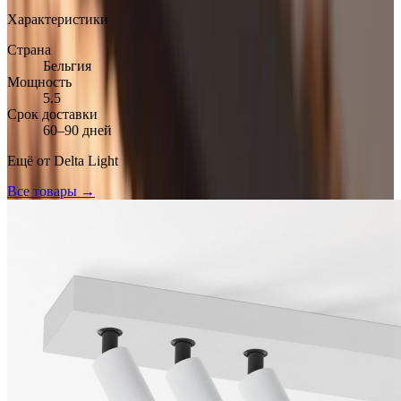
Характеристики
Страна
Бельгия
Мощность
5.5
Срок доставки
60–90 дней
Ещё от
Delta Light
Все товары →