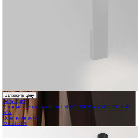
Запросить цену
Delta Light
Уличный светильник Delta Light ELBO ASYMMETRIC P 40
WW
Цена по запросу
223 34 83 A