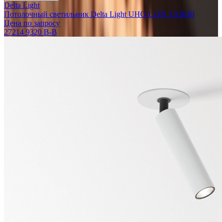
Delta Light
Потолочный светильник Delta Light UHO L ON 3 93030
Цена по запросу
27214 9320 B-B