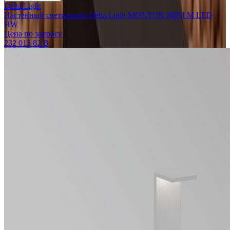
Delta Light
Настенный светильник Delta Light MONTUR MINI M LED
HW
Цена по запросу
232 012 82 B