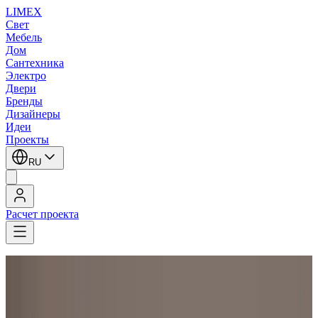
LIMEX
Свет
Мебель
Дом
Сантехника
Электро
Двери
Бренды
Дизайнеры
Идеи
Проекты
RU
Расчет проекта
LIMEX
/
Торшеры
1
/
5