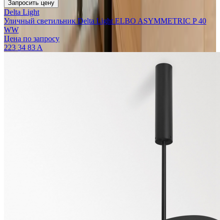
Запросить цену
Delta Light
Уличный светильник Delta Light ELBO ASYMMETRIC P 40
WW
Цена по запросу
223 34 83 A