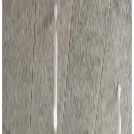
Все изделия бренда →
Delta Light SPYCO 62
Семейство Spyco — это набор точечных светильников,
применяемых в различных световых установках. Spyco Clip
полузаглубляется в потолок, обеспечивая аккуратный и
минималистичный монтаж поворотного точечного
светильника. Spyco On выпускается в версиях LED или Hi для
ретрофит-ламп и предлагает одиночный, двойной или
тройной модуль спота, позволяя акцентировать различные
пространства от 1 точки питания. Spyco Hi ADM — это
ретрофит-светильник для использования на 3-фазных
шинопроводах, идеально подход
Арт.
:
DL-6942E52E
Поставка
:
60–90 дней
Ссылка