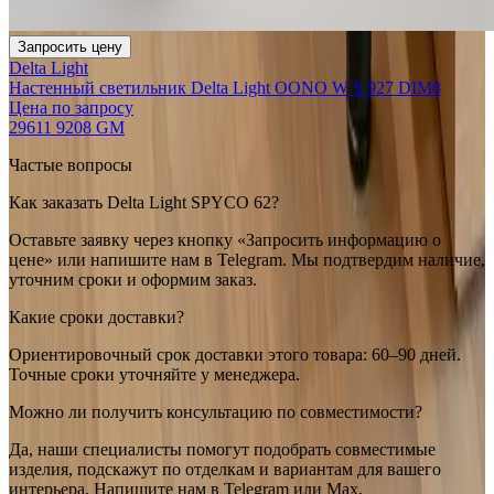
Запросить цену
Delta Light
Настенный светильник Delta Light OONO W S 927 DIM8
Цена по запросу
29611 9208 GM
Частые вопросы
Как заказать Delta Light SPYCO 62?
Оставьте заявку через кнопку «Запросить информацию о
цене» или напишите нам в Telegram. Мы подтвердим наличие,
уточним сроки и оформим заказ.
Какие сроки доставки?
Ориентировочный срок доставки этого товара: 60–90 дней.
Точные сроки уточняйте у менеджера.
Можно ли получить консультацию по совместимости?
Да, наши специалисты помогут подобрать совместимые
изделия, подскажут по отделкам и вариантам для вашего
интерьера. Напишите нам в Telegram или Max.