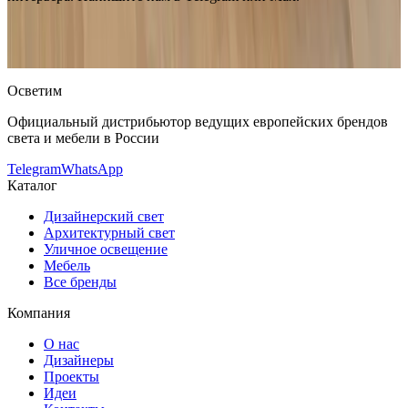
Delta Light
Delta Light SPYCO 62
— купить в интернет-
магазине OSVETIM с доставкой по России.
Оригинальная
продукция Delta Light.
Консультация и подбор: Telegram, Max.
Осветим
Официальный дистрибьютор ведущих европейских брендов
света и мебели в России
Telegram
WhatsApp
Каталог
Дизайнерский свет
Архитектурный свет
Уличное освещение
Мебель
Все бренды
Компания
О нас
Дизайнеры
Проекты
Идеи