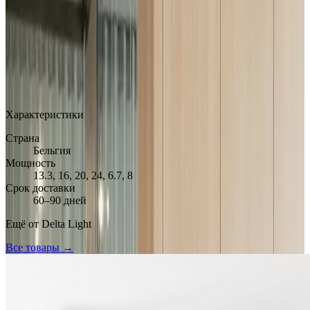
MAX
Арт.: DL-6942E52E
·
Добавлено: 29.03.2026
Характеристики
Страна
Бельгия
Мощность
13.3, 16, 20, 24, 6.7, 8
Срок доставки
60–90 дней
Ещё от
Delta Light
Все товары →