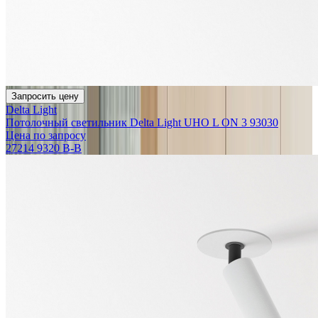
Запросить цену
Delta Light
Потолочный светильник Delta Light UHO L ON 3 93030
Цена по запросу
27214 9320 B-B