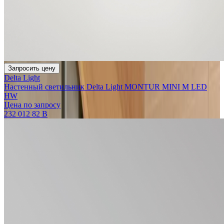
Запросить цену
Delta Light
Настенный светильник Delta Light MONTUR MINI M LED
HW
Цена по запросу
232 012 82 B