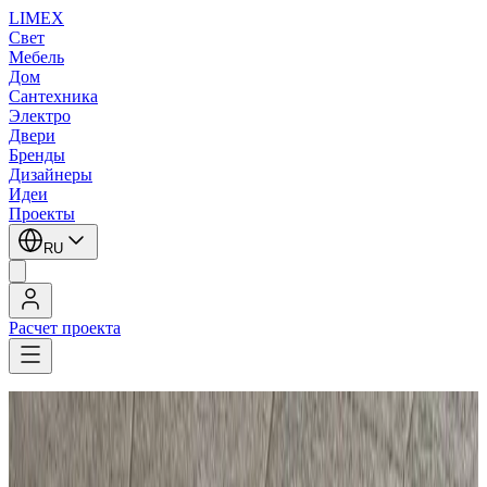
LIMEX
Свет
Мебель
Дом
Сантехника
Электро
Двери
Бренды
Дизайнеры
Идеи
Проекты
RU
Расчет проекта
LIMEX
/
Трековые светильники
1
/
11