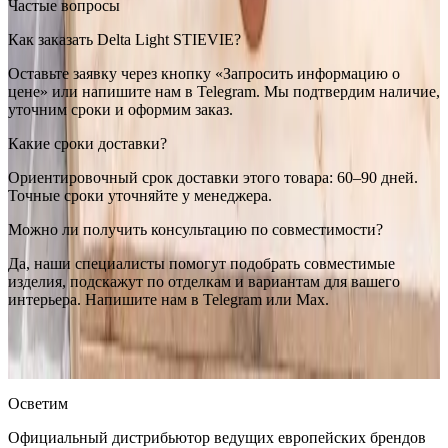
Частые вопросы
Как заказать Delta Light STIEVIE?
Оставьте заявку через кнопку «Запросить информацию о
цене» или напишите нам в Telegram. Мы подтвердим наличие,
уточним сроки и оформим заказ.
Какие сроки доставки?
Ориентировочный срок доставки этого товара: 60–90 дней.
Точные сроки уточняйте у менеджера.
Можно ли получить консультацию по совместимости?
Да, наши специалисты помогут подобрать совместимые
изделия, подскажут по отделкам и вариантам для вашего
интерьера. Напишите нам в Telegram или Max.
Delta Light
Delta Light STIEVIE
— купить в интернет-магазине
OSVETIM с доставкой по России.
Оригинальная продукция
Delta Light.
Консультация и подбор: Telegram, Max.
Осветим
Официальный дистрибьютор ведущих европейских брендов