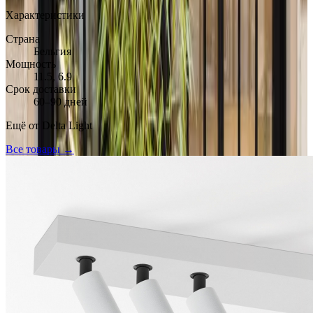
Характеристики
Страна
Бельгия
Мощность
11.5, 6.9
Срок доставки
60–90 дней
Ещё от
Delta Light
Все товары →