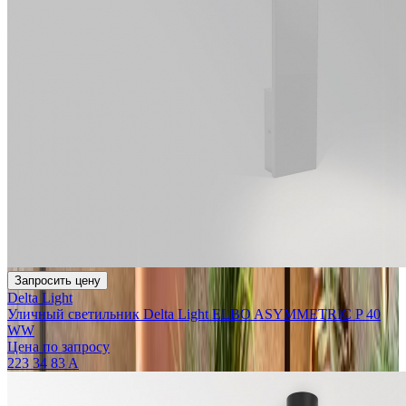
Запросить цену
Delta Light
Уличный светильник Delta Light ELBO ASYMMETRIC P 40
WW
Цена по запросу
223 34 83 A