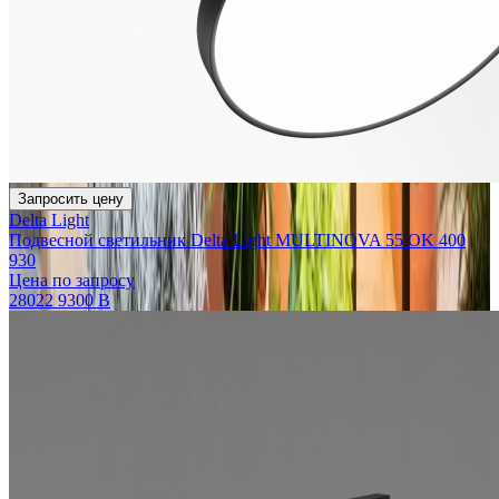
Запросить цену
Delta Light
Подвесной светильник Delta Light MULTINOVA 55 OK 400
930
Цена по запросу
28022 9300 B