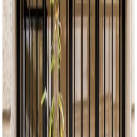
Все изделия бренда →
Delta Light STIEVIE
Наружное напольное крепление на поверхность Артикулы
семейства: 20111 9300, 20112 9300.
Арт.
:
DL-68277D44
Поставка
:
60–90 дней
Ссылка