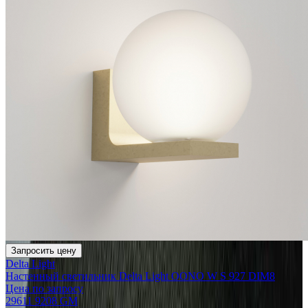
Запросить цену
Delta Light
Настенный светильник Delta Light OONO W S 927 DIM8
Цена по запросу
29611 9208 GM