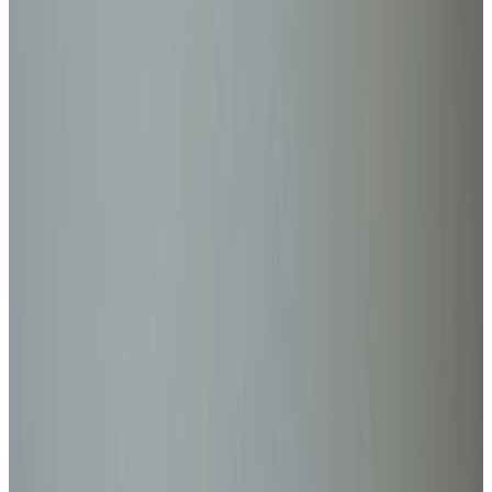
Все изделия бренда →
Delta Light STIP ROUND
Салон-студия Deltalight Paris - 2019 (FR) Настенный
светильник для наружного монтажа Артикулы семейства: 223
54 92, 223 54 93.
Арт.
:
DL-67C92ECE
Поставка
:
60–90 дней
Ссылка