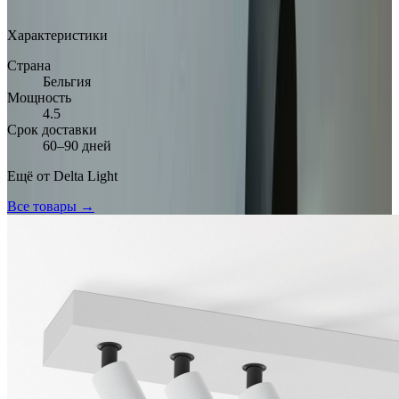
Арт.: DL-67C92ECE
·
Добавлено: 29.03.2026
Характеристики
Страна
Бельгия
Мощность
4.5
Срок доставки
60–90 дней
Ещё от
Delta Light
Все товары →