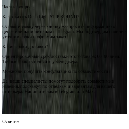
Частые вопросы
Как заказать Delta Light STIP ROUND?
Оставьте заявку через кнопку «Запросить информацию о
цене» или напишите нам в Telegram. Мы подтвердим наличие,
уточним сроки и оформим заказ.
Какие сроки доставки?
Ориентировочный срок доставки этого товара: 60–90 дней.
Точные сроки уточняйте у менеджера.
Можно ли получить консультацию по совместимости?
Да, наши специалисты помогут подобрать совместимые
изделия, подскажут по отделкам и вариантам для вашего
интерьера. Напишите нам в Telegram или Max.
Delta Light
Delta Light STIP ROUND
— купить в интернет-
магазине OSVETIM с доставкой по России.
Оригинальная
продукция Delta Light.
Консультация и подбор: Telegram, Max.
Осветим