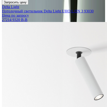
Запросить цену
Delta Light
Потолочный светильник Delta Light UHO L ON 3 93030
Цена по запросу
27214 9320 B-B