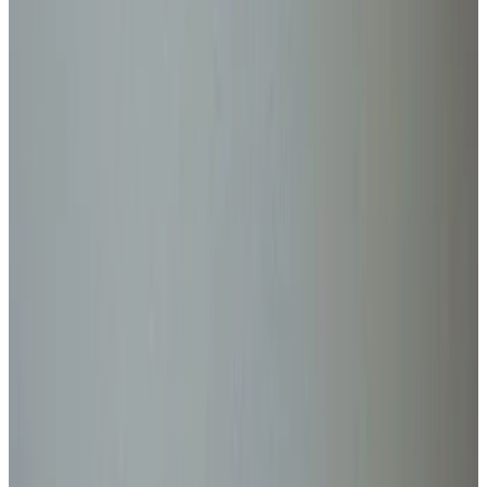
Все изделия бренда →
Delta Light STIP SQUARE
Выставочный зал Deltalight Studio Paris - 2019 (FR) Настенный
светильник наружной установки Артикулы семейства: 223 55
92, 223 55 93.
Арт.
:
DL-67A3E880
Поставка
:
60–90 дней
Ссылка