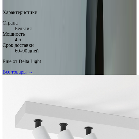
Арт.: DL-67A3E880
·
Добавлено: 29.03.2026
Характеристики
Страна
Бельгия
Мощность
4.5
Срок доставки
60–90 дней
Ещё от
Delta Light
Все товары →