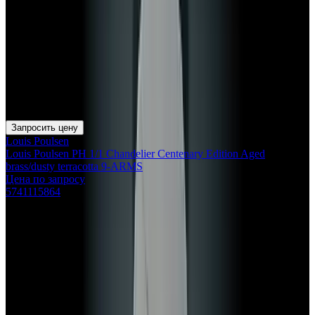
Запросить цену
Louis Poulsen
Louis Poulsen PH 1/1 Chandelier Centenary Edition Aged
brass/dusty terracotta 9-ARMS
Цена по запросу
5741115864