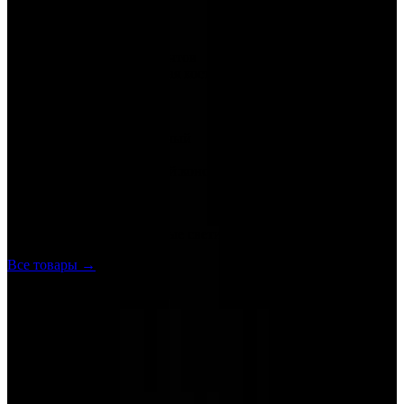
Характеристики
Цвет декоративных элементов
прозрачный, слоновая кость
Рассеиватель
стекло
Цвет рассеивателя
белый сатинированный
Стиль
хай-тек:современный:конструктивизм:необарокко
Срок доставки
60–90 дней
Ещё в категории
Подвесные светильники
Все товары →