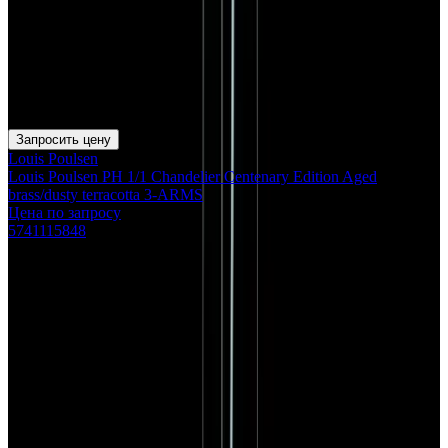
Запросить цену
Louis Poulsen
Louis Poulsen PH 1/1 Chandelier Centenary Edition Aged
brass/dusty terracotta 3-ARMS
Цена по запросу
5741115848