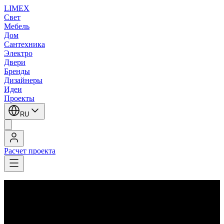
LIMEX
Свет
Мебель
Дом
Сантехника
Электро
Двери
Бренды
Дизайнеры
Идеи
Проекты
RU
Расчет проекта
LIMEX
/
Leucos (Alt Lucialternative)
/
Подвесные светильники
Leucos (Alt Lucialternative)