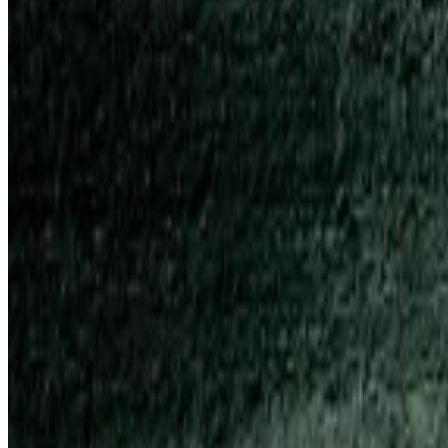
Все изделия бренда →
Встраиваемый в потолок светил
Арт.
:
2307
Коллекция
:
Faretti
Поставка
:
60–90 дней
Встраиваемые
Ссылка