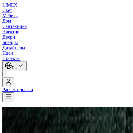
LIMEX
Свет
Мебель
Дом
Сантехника
Электро
Двери
Бренды
Дизайнеры
Идеи
Проекты
RU
Расчет проекта
LIMEX
/
Leucos (Alt Lucialternative)
/
Встраиваемые в потолок светильники
Leucos (Alt Lucialternative)