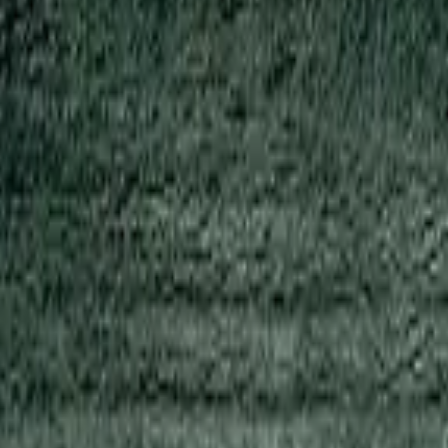
ьник Leucos (Alt Lucialternati
 в потолок светильники