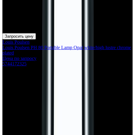
Запросить цену
Louis Poulsen
Louis Poulsen PH 80 Portable Lamp Opal white/high lustre chrome
plated
Цена по запросу
5744172325