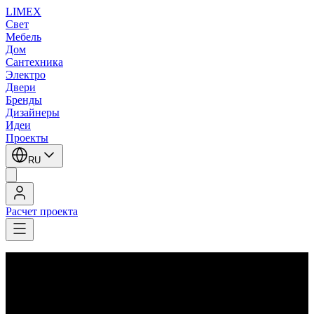
LIMEX
Свет
Мебель
Дом
Сантехника
Электро
Двери
Бренды
Дизайнеры
Идеи
Проекты
RU
Расчет проекта
LIMEX
/
Leucos (Alt Lucialternative)
/
Настольные лампы
Leucos (Alt Lucialternative)