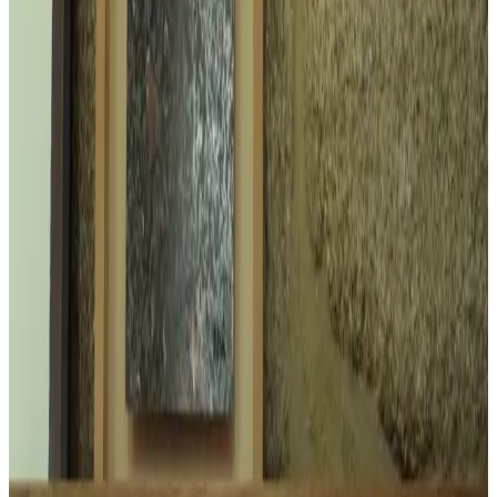
Все изделия бренда →
Flos Professional Lampadina
Настольная лампа, обеспечивающая прямой, рассеянный свет.
База содержит лишний силовой кабель. Керамический
держатель лампы доступен в различных цветах. Эта изящная
настольная лампа воплощает принцип форма следует
функции с капелькой юмора!
Арт.
:
MODEL328
Коллекция
:
Lampadina
Поставка
:
60–90 дней
Ссылка