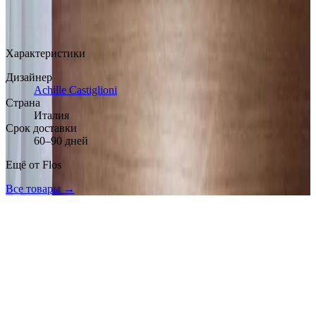
MAX
Арт.: MODEL328
·
Добавлено: 22.03.2026
Характеристики
Дизайнер
Achille Castiglioni
Страна
Италия
Срок доставки
60–90 дней
Ещё от
Flos
Все товары →