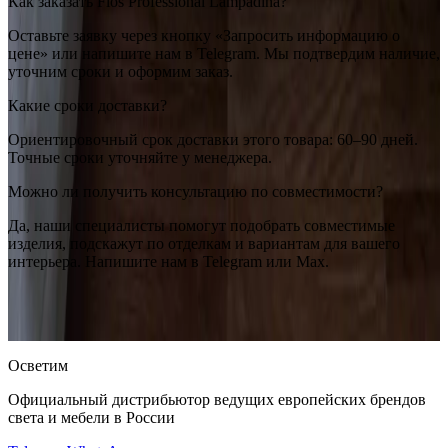
Как заказать Flos Professional Lampadina?
Оставьте заявку через кнопку «Запросить информацию о
цене» или напишите нам в Telegram. Мы подтвердим наличие,
уточним сроки и оформим заказ.
Какие сроки доставки?
Ориентировочный срок доставки этого товара: 60–90 дней.
Точные сроки уточняйте у менеджера.
Можно ли получить консультацию по совместимости?
Да, наши специалисты помогут подобрать совместимые
изделия, подскажут по отделкам и вариантам для вашего
интерьера. Напишите нам в Telegram или Max.
Flos
Flos Professional Lampadina
— купить в интернет-магазине
OSVETIM с доставкой по России.
Оригинальная продукция
Flos.
Консультация и подбор: Telegram, Max.
Осветим
Официальный дистрибьютор ведущих европейских брендов
света и мебели в России