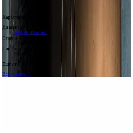
Арт.: MODEL346
·
Добавлено: 22.03.2026
Характеристики
Дизайнер
Rodolfo Dordoni
Страна
Италия
Срок доставки
60–90 дней
Ещё от
Flos
Все товары →