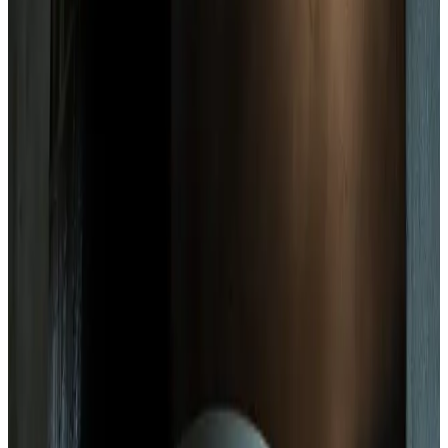
Все изделия бренда →
Flos Professional Ray Floor
Напольный светильник с рассеянным светом. Конструкция из
стальной трубки, сварная, с матовой отделкой и
хромированием. Вся коллекция обновляет культовую форму и
придает ей современный край.
Арт.
:
MODEL346
Коллекция
:
Ray
Поставка
:
60–90 дней
Ссылка