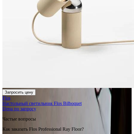
Запросить цену
Flos
Настольный светильник Flos Bilboquet
Цена по запросу
Частые вопросы
Как заказать Flos Professional Ray Floor?