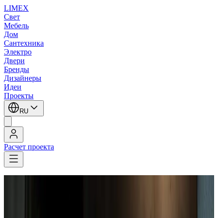
LIMEX
Свет
Мебель
Дом
Сантехника
Электро
Двери
Бренды
Дизайнеры
Идеи
Проекты
RU
Расчет проекта
LIMEX
/
Торшеры
1
/
9