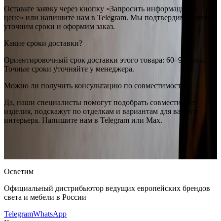
Оставьте заявку через кнопку «Запросить информацию о
цене» или напишите нам в Telegram. Мы подтвердим наличие,
уточним сроки и оформим заказ.
Какие сроки доставки?
Ориентировочный срок доставки этого товара: 60–90 дней.
Точные сроки уточняйте у менеджера.
Можно ли получить консультацию по совместимости?
Да, наши специалисты помогут подобрать совместимые
изделия, подскажут по отделкам и вариантам для вашего
интерьера. Напишите нам в Telegram или Max.
Flos
Flos Professional Ray Floor
— купить в интернет-магазине
OSVETIM с доставкой по России.
Оригинальная продукция
Flos.
Консультация и подбор: Telegram, Max.
Осветим
Официальный дистрибьютор ведущих европейских брендов
света и мебели в России
Telegram
WhatsApp