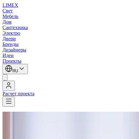
LIMEX
Свет
Мебель
Дом
Сантехника
Электро
Двери
Бренды
Дизайнеры
Идеи
Проекты
RU
Расчет проекта
LIMEX
/
Торшеры
1
/
3