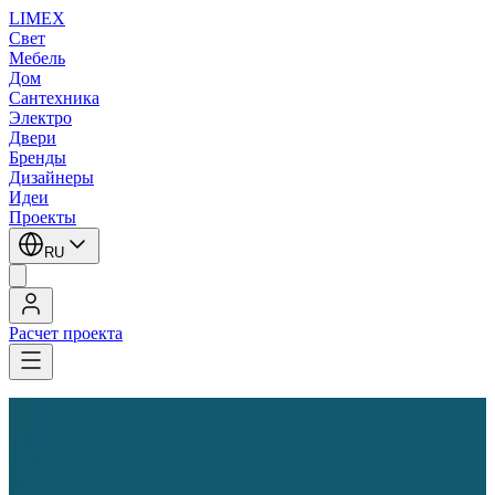
LIMEX
Свет
Мебель
Дом
Сантехника
Электро
Двери
Бренды
Дизайнеры
Идеи
Проекты
RU
Расчет проекта
LIMEX
/
Leucos (Alt Lucialternative)
/
Настенно-потолочные светильники
Leucos (Alt Lucialternative)