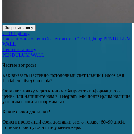
Запросить цену
CTO Lighting
Настенно-потолочный светильник CTO Lighting PENDULUM
WALL
Цена по запросу
PENDULUM WALL
Частые вопросы
Как заказать Настенно-потолочный светильник Leucos (Alt
Lucialternative) Gocciola?
Оставьте заявку через кнопку «Запросить информацию о
цене» или напишите нам в Telegram. Мы подтвердим наличие,
уточним сроки и оформим заказ.
Какие сроки доставки?
Ориентировочный срок доставки этого товара: 60–90 дней.
Точные сроки уточняйте у менеджера.