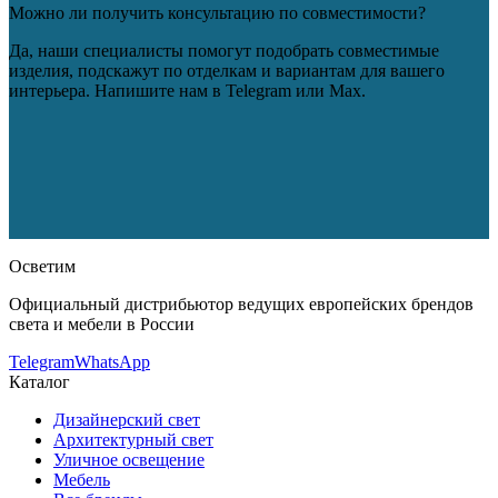
Можно ли получить консультацию по совместимости?
Да, наши специалисты помогут подобрать совместимые
изделия, подскажут по отделкам и вариантам для вашего
интерьера. Напишите нам в Telegram или Max.
Leucos (Alt Lucialternative)
Настенно-потолочный светильник
Leucos (Alt Lucialternative) Gocciola
— купить в интернет-
магазине OSVETIM с доставкой по России.
Каталог настенно-
потолочные светильники с фото, характеристиками и
актуальными ценами.
Оригинальная продукция Leucos (Alt
Lucialternative).
Консультация и подбор: Telegram, Max.
Осветим
Официальный дистрибьютор ведущих европейских брендов
света и мебели в России
Telegram
WhatsApp
Каталог
Дизайнерский свет
Архитектурный свет
Уличное освещение
Мебель