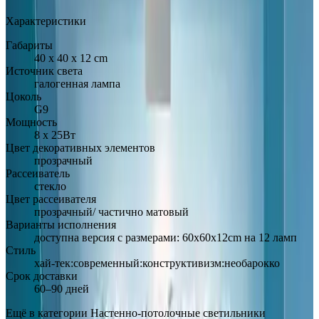
Характеристики
Габариты
40 х 40 х 12 cm
Источник света
галогенная лампа
Цоколь
G9
Мощность
8 х 25Вт
Цвет декоративных элементов
прозрачный
Рассеиватель
стекло
Цвет рассеивателя
прозрачный/ частично матовый
Варианты исполнения
доступна версия с размерами: 60х60х12cm на 12 ламп
Стиль
хай-тек:современный:конструктивизм:необарокко
Срок доставки
60–90 дней
Ещё в категории
Настенно-потолочные светильники