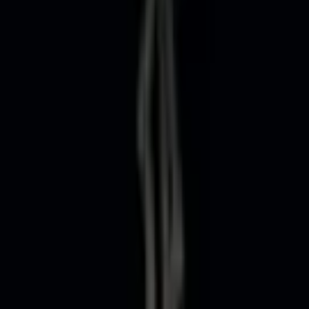
H 10094
етильники