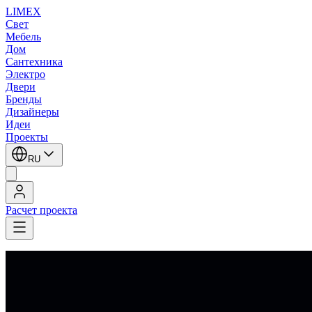
LIMEX
Свет
Мебель
Дом
Сантехника
Электро
Двери
Бренды
Дизайнеры
Идеи
Проекты
RU
Расчет проекта
LIMEX
/
Zonca
/
Потолочные светильники
/
Потолочные светильники