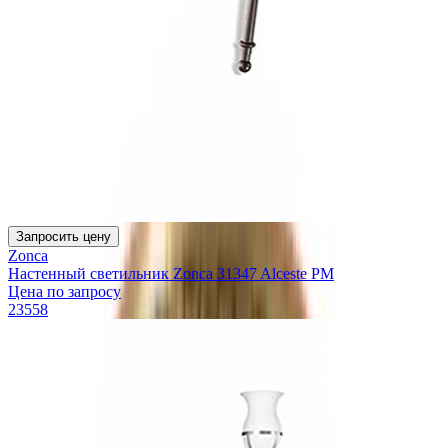
Запросить цену
Zonca
Настенный светильник Zonca 31347 Alceste PM
Цена по запросу
23558