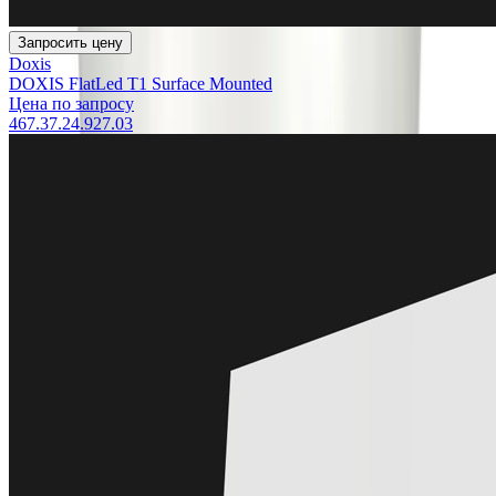
Запросить цену
Doxis
DOXIS FlatLed T1 Surface Mounted
Цена по запросу
467.37.24.927.03