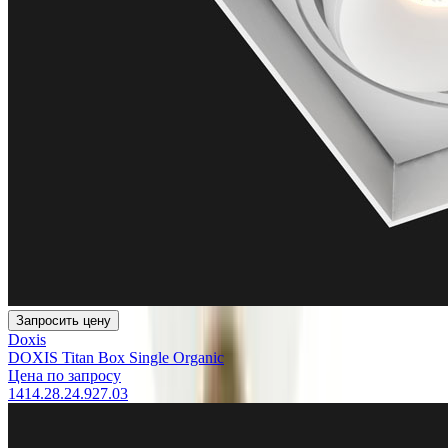
Запросить цену
Doxis
DOXIS Titan Box Single Organic
Цена по запросу
1414.28.24.927.03