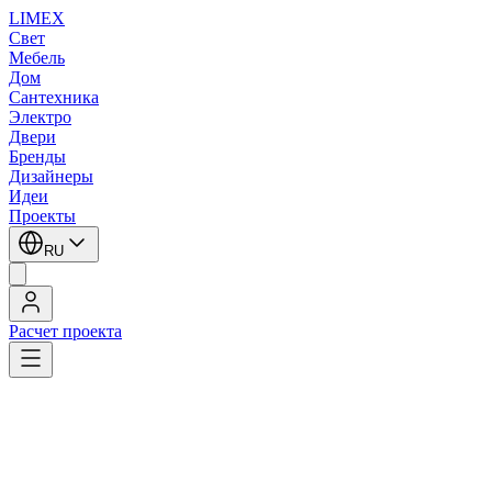
LIMEX
Свет
Мебель
Дом
Сантехника
Электро
Двери
Бренды
Дизайнеры
Идеи
Проекты
RU
Расчет проекта
LIMEX
/
Zonca
/
Потолочные светильники
/
Потолочные светильники