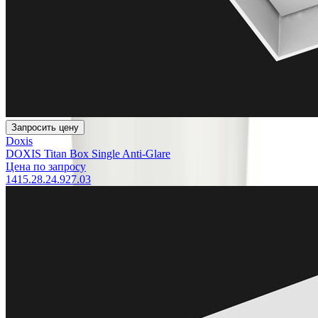
Запросить цену
Doxis
DOXIS Titan Box Single Anti-Glare
Цена по запросу
1415.28.24.927.03