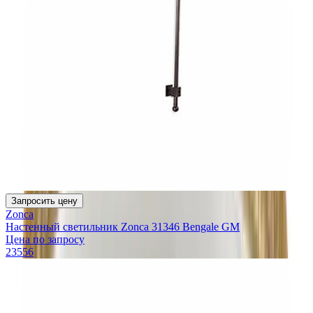
Запросить цену
Zonca
Настенный светильник Zonca 31346 Bengale GM
Цена по запросу
23556