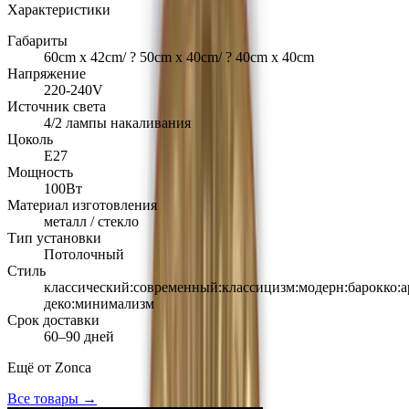
Характеристики
Габариты
60cm х 42cm/ ? 50cm х 40cm/ ? 40cm х 40cm
Напряжение
220-240V
Источник света
4/2 лампы накаливания
Цоколь
Е27
Мощность
100Вт
Материал изготовления
металл / стекло
Тип установки
Потолочный
Стиль
классический:современный:классицизм:модерн:барокко:а
деко:минимализм
Срок доставки
60–90 дней
Ещё от
Zonca
Все товары →