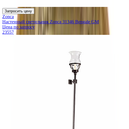
Запросить цену
Zonca
Настенный светильник Zonca 31346 Bengale GM
Цена по запросу
23557