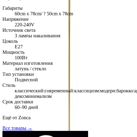
Габариты
60cm х 78cm/ ? 50cm х 78cm
Напряжение
220-240V
Источник света
3 лампы накаливания
Цоколь
Е27
Мощность
100Вт
Материал изготовления
латунь / стекло
Тип установки
Подвесной
Стиль
классический:современный:классицизм:модерн:барокко:а
деко:минимализм
Срок доставки
60–90 дней
Ещё от
Zonca
Все товары →