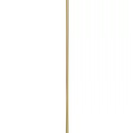
Все изделия бренда →
Подвесной светильник Zonca
H 10186
Арт.
:
2681
Коллекция
:
1018
Поставка
:
60–90 дней
Подвесные
светильники
Ссылка