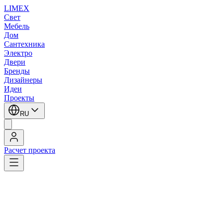
LIMEX
Свет
Мебель
Дом
Сантехника
Электро
Двери
Бренды
Дизайнеры
Идеи
Проекты
RU
Расчет проекта
LIMEX
/
Zonca
/
Настенные светильники
Zonca