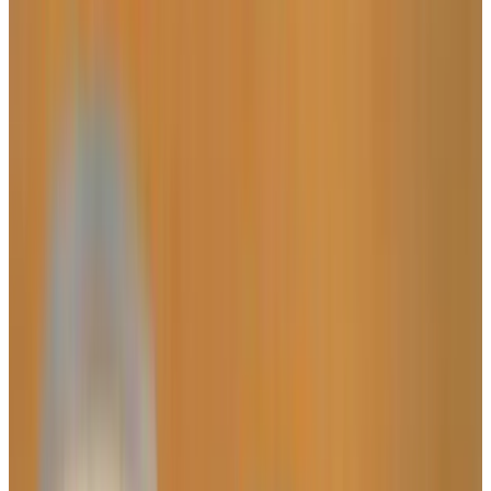
Все изделия бренда →
Настенный светильник
Zonca H 10508-10510
Арт.
:
2661
Коллекция
:
1050
Поставка
:
60–90 дней
Настенные
светильники
Ссылка