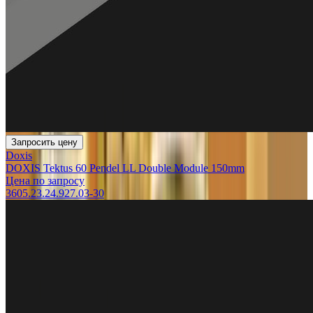
Запросить цену
Doxis
DOXIS Tektus 60 Pendel LL Double Module 150mm
Цена по запросу
3605.23.24.927.03-30