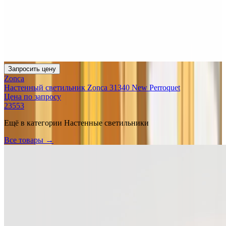
Запросить цену
Zonca
Настенный светильник Zonca 31340 New Perroquet
Цена по запросу
23553
Ещё в категории
Настенные светильники
Все товары →