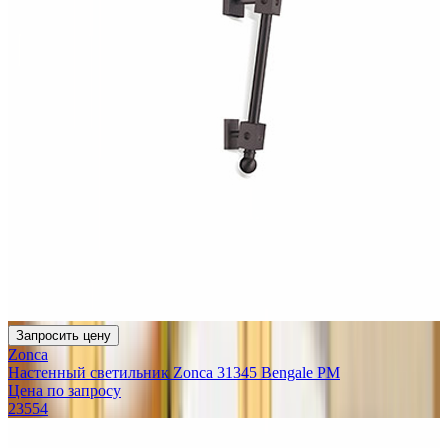
Запросить цену
Zonca
Настенный светильник Zonca 31345 Bengale PM
Цена по запросу
23554