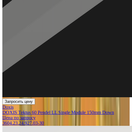
Запросить цену
Doxis
DOXIS Tektus 60 Pendel LL Single Module 150mm Down
Цена по запросу
3604.23.24.927.03-30