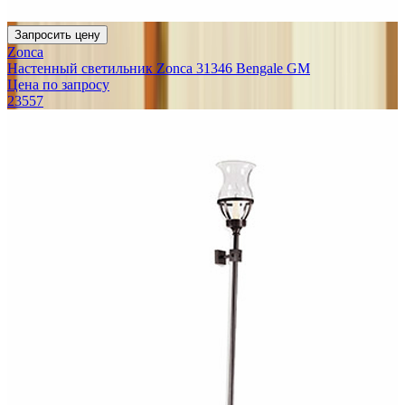
Запросить цену
Zonca
Настенный светильник Zonca 31346 Bengale GM
Цена по запросу
23557