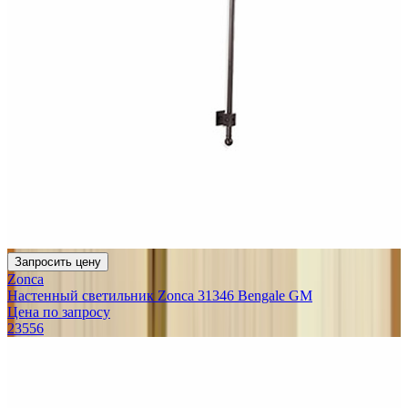
Запросить цену
Zonca
Настенный светильник Zonca 31346 Bengale GM
Цена по запросу
23556