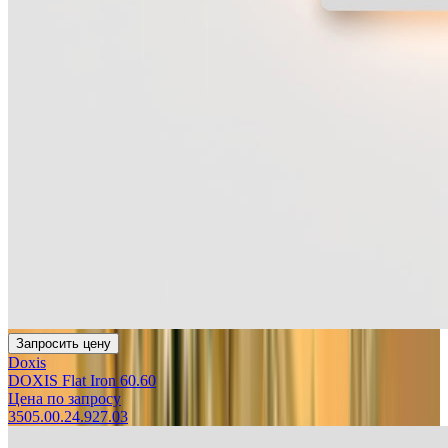
Запросить цену
Doxis
DOXIS Flat Iron 60.60
Цена по запросу
3505.00.24.927.03