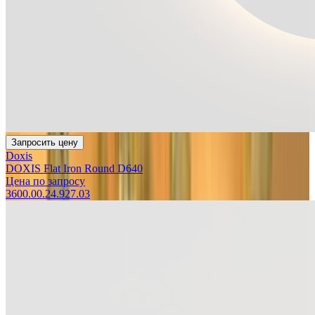
Запросить цену
Doxis
DOXIS Flat Iron Round D640
Цена по запросу
3600.00.24.927.03