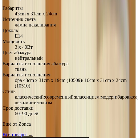
Габариты
43cm х 31cm х 24cm
Источник света
лампа накаливания
Цоколь
Е14
Мощность
3 х 40Вт
Цвет абажура
нейтральный
Варианты исполнения абажура
ткань
Варианты исполнения
бра 43cm х 31cm х 19cm (10509)/ 16cm х 31cm х 24cm
(10510)
Стиль
классический:современный:классицизм:модерн:барокко:а
деко:минимализм
Срок доставки
60–90 дней
Ещё от
Zonca
Все товары →