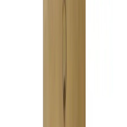
Все изделия бренда →
Напольный светильник
Zonca H 10538
Арт.
:
2696
Коллекция
:
1053
Поставка
:
60–90 дней
Напольные
светильники
Ссылка