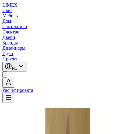
LIMEX
Свет
Мебель
Дом
Сантехника
Электро
Двери
Бренды
Дизайнеры
Идеи
Проекты
RU
Расчет проекта
LIMEX
/
Zonca
/
Напольные светильники
Zonca