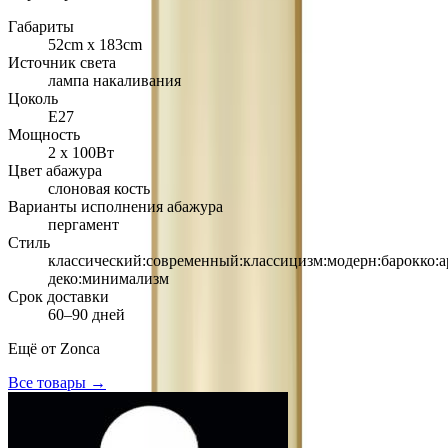
Габариты
52cm х 183cm
Источник света
лампа накаливания
Цоколь
Е27
Мощность
2 х 100Вт
Цвет абажура
слоновая кость
Варианты исполнения абажура
пергамент
Стиль
классический:современный:классицизм:модерн:барокко:а
деко:минимализм
Срок доставки
60–90 дней
Ещё от
Zonca
Все товары →